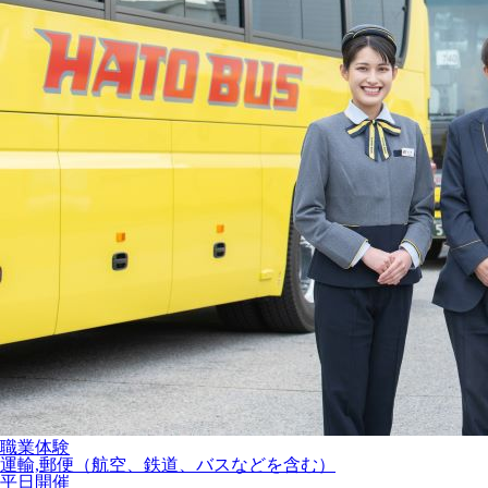
職業体験
運輸,郵便（航空、鉄道、バスなどを含む）
平日開催