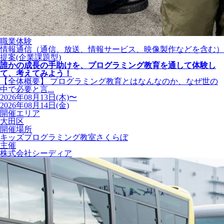
職業体験
情報通信（通信、放送、情報サービス、映像製作などを含む）
提案(企業課題型)
誰かの成長の手助けを、プログラミング教育を通して体験し
て、考えてみよう！
【全体概要】 プログラミング教育とはなんなのか、なぜ世の
中で必要と言...
2026年08月13日(木)〜
2026年08月14日(金)
開催エリア
大田区
開催場所
キッズプログラミング教室さくらぼ
主催
株式会社シーディア