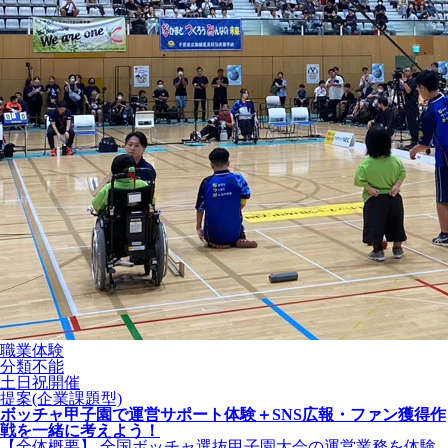
職業体験
分類不能
土日祝開催
提案(企業課題型)
ボッチャ甲子園で運営サポート体験＋SNS広報・ファン獲得作
戦を一緒に考えよう！
【全体概要】 全国ボッチャ選抜甲子園大会の運営業務を体験