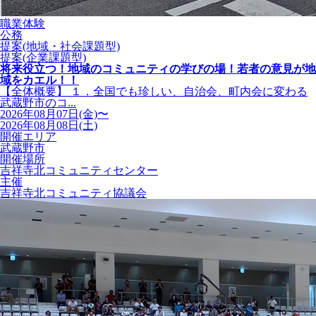
職業体験
公務
提案(地域・社会課題型)
提案(企業課題型)
将来役立つ！地域のコミュニティの学びの場！若者の意見が地
域をカエル！！
【全体概要】 １．全国でも珍しい、自治会、町内会に変わる
武蔵野市のコ...
2026年08月07日(金)〜
2026年08月08日(土)
開催エリア
武蔵野市
開催場所
吉祥寺北コミュニティセンター
主催
吉祥寺北コミュニティ協議会