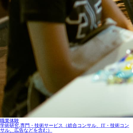
職業体験
学術研究,専門・技術サービス（総合コンサル、IT・技術コン
サル、広告などを含む）