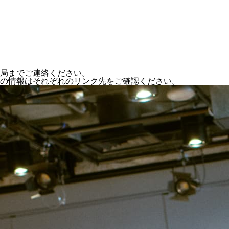
局までご連絡ください。
の情報はそれぞれのリンク先をご確認ください。