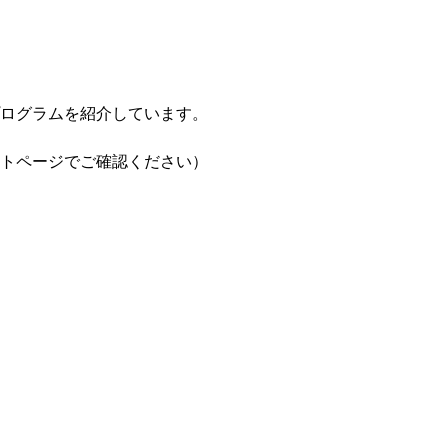
ログラムを紹介しています。
トページでご確認ください）