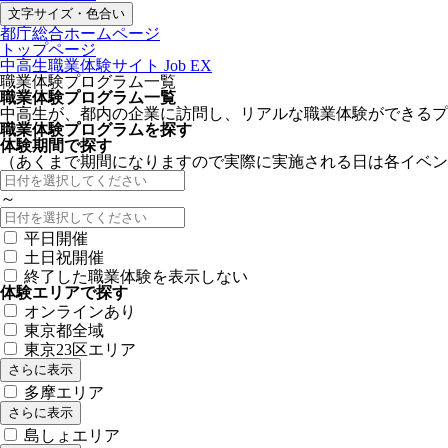
文字サイズ・色合い
都庁総合ホームページ
トップページ
中高生職業体験サイト Job EX
職業体験プログラム一覧
職業体験プログラム一覧
中高生が、都内の企業に訪問し、リアルな職業体験ができるプ
職業体験プログラムを探す
体験期間で探す
（あくまで期間になりますので実際に実施される日は各イベン
～
平日開催
土日祝開催
終了した職業体験を表示しない
体験エリアで探す
オンラインあり
東京都全域
東京23区エリア
さらに表示
多摩エリア
さらに表示
島しょエリア