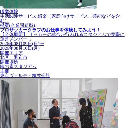
職業体験
生活関連サービス,娯楽（家庭向けサービス、芸能などを含
む）
提案(企業課題型)
プロサッカークラブのお仕事を体験してみよう！
【全体概要】 サッカーの試合が行われるスタジアムで実際に
運営メンバー...
2026年08月09日(日)〜
2026年08月10日(月)
開催エリア
北区、調布市
開催場所
味の素スタジアム
主催
東京ヴェルディ株式会社