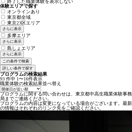
終了した職業体験を表示しない
体験エリアで探す
オンラインあり
東京都全域
東京23区エリア
さらに表示
多摩エリア
さらに表示
島しょエリア
さらに表示
詳しい条件で探す
プログラムの検索結果
93
件中
1〜16件表示
職業体験の検索結果
並べ替え
プログラムに関する問い合わせは、東京都中高生職業体験事務
局までご連絡ください。
プログラムの内容は変更になっている場合がございます。最新
の情報はそれぞれのリンク先をご確認ください。