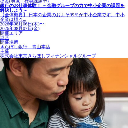
提案(地域・社会課題型)
銀行のお仕事体験！ ～金融グループの力で中小企業の課題を
解決しよう～
【全体概要】 日本の企業のおよそ99％が中小企業です。中小
企業は様々...
2026年08月06日(木)〜
2026年08月07日(金)
開催エリア
港区
開催場所
きらぼし銀行 青山本店
主催
株式会社東京きらぼしフィナンシャルグループ