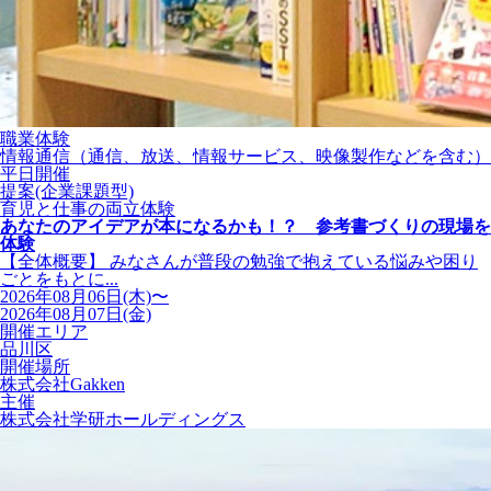
職業体験
情報通信（通信、放送、情報サービス、映像製作などを含む）
平日開催
提案(企業課題型)
育児と仕事の両立体験
あなたのアイデアが本になるかも！？ 参考書づくりの現場を
体験
【全体概要】 みなさんが普段の勉強で抱えている悩みや困り
ごとをもとに...
2026年08月06日(木)〜
2026年08月07日(金)
開催エリア
品川区
開催場所
株式会社Gakken
主催
株式会社学研ホールディングス