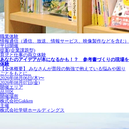
職業体験
情報通信（通信、放送、情報サービス、映像製作などを含む）
平日開催
提案(企業課題型)
育児と仕事の両立体験
あなたのアイデアが本になるかも！？ 参考書づくりの現場を
体験
【全体概要】 みなさんが普段の勉強で抱えている悩みや困り
ごとをもとに...
2026年08月06日(木)〜
2026年08月07日(金)
開催エリア
品川区
開催場所
株式会社Gakken
主催
株式会社学研ホールディングス