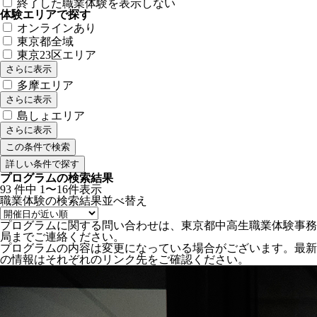
終了した職業体験を表示しない
体験エリアで探す
オンラインあり
東京都全域
東京23区エリア
さらに表示
多摩エリア
さらに表示
島しょエリア
さらに表示
詳しい条件で探す
プログラムの検索結果
93
件中
1〜16件表示
職業体験の検索結果
並べ替え
プログラムに関する問い合わせは、東京都中高生職業体験事務
局までご連絡ください。
プログラムの内容は変更になっている場合がございます。最新
の情報はそれぞれのリンク先をご確認ください。