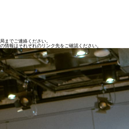
局までご連絡ください。
の情報はそれぞれのリンク先をご確認ください。