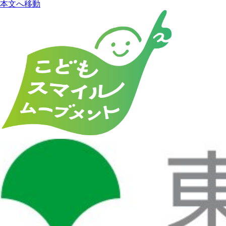
本文へ移動