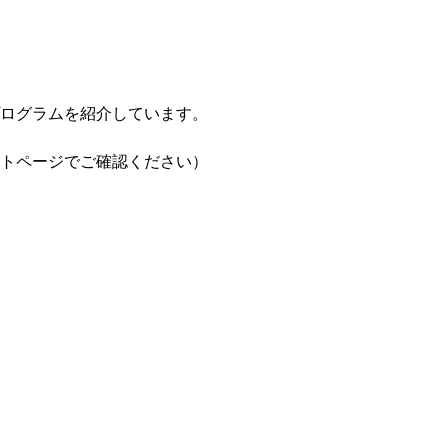
ログラムを紹介しています。
トページでご確認ください）