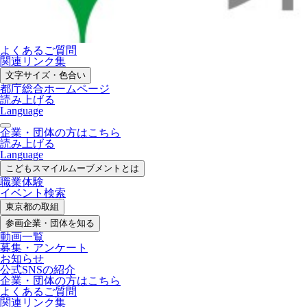
よくあるご質問
関連リンク集
文字サイズ・色合い
都庁総合ホームページ
読み上げる
Language
企業・団体の方はこちら
読み上げる
Language
こどもスマイル
ムーブメントとは
職業体験
イベント検索
東京都の取組
参画企業・
団体を知る
動画一覧
募集・
アンケート
お知らせ
公式SNS
の紹介
企業・団体の方
はこちら
よくあるご質問
関連リンク集