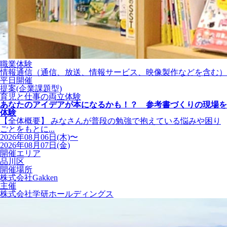
職業体験
情報通信（通信、放送、情報サービス、映像製作などを含む）
平日開催
提案(企業課題型)
育児と仕事の両立体験
あなたのアイデアが本になるかも！？ 参考書づくりの現場を
体験
【全体概要】 みなさんが普段の勉強で抱えている悩みや困り
ごとをもとに...
2026年08月06日(木)〜
2026年08月07日(金)
開催エリア
品川区
開催場所
株式会社Gakken
主催
株式会社学研ホールディングス