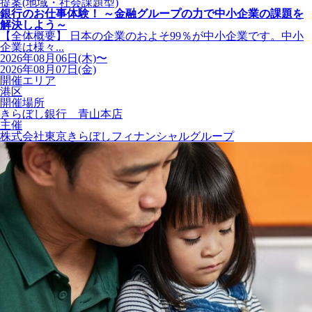
提案(地域・社会課題型)
銀行のお仕事体験！ ～金融グループの力で中小企業の課題を
解決しよう～
【全体概要】 日本の企業のおよそ99％が中小企業です。中小
企業は様々...
2026年08月06日(木)〜
2026年08月07日(金)
開催エリア
港区
開催場所
きらぼし銀行 青山本店
主催
株式会社東京きらぼしフィナンシャルグループ