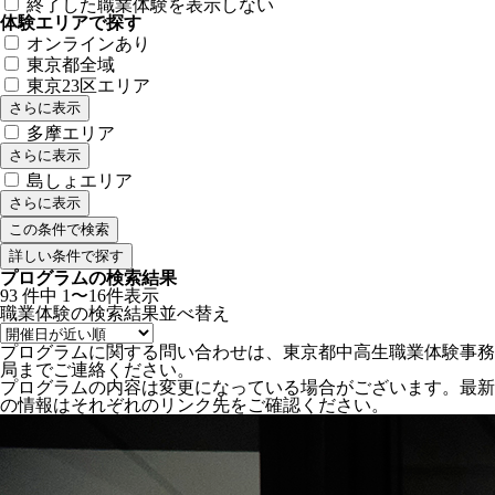
終了した職業体験を表示しない
体験エリアで探す
オンラインあり
東京都全域
東京23区エリア
さらに表示
多摩エリア
さらに表示
島しょエリア
さらに表示
詳しい条件で探す
プログラムの検索結果
93
件中
1〜16件表示
職業体験の検索結果
並べ替え
プログラムに関する問い合わせは、東京都中高生職業体験事務
局までご連絡ください。
プログラムの内容は変更になっている場合がございます。最新
の情報はそれぞれのリンク先をご確認ください。