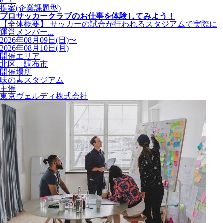
む）
提案(企業課題型)
プロサッカークラブのお仕事を体験してみよう！
【全体概要】 サッカーの試合が行われるスタジアムで実際に
運営メンバー...
2026年08月09日(日)〜
2026年08月10日(月)
開催エリア
北区、調布市
開催場所
味の素スタジアム
主催
東京ヴェルディ株式会社