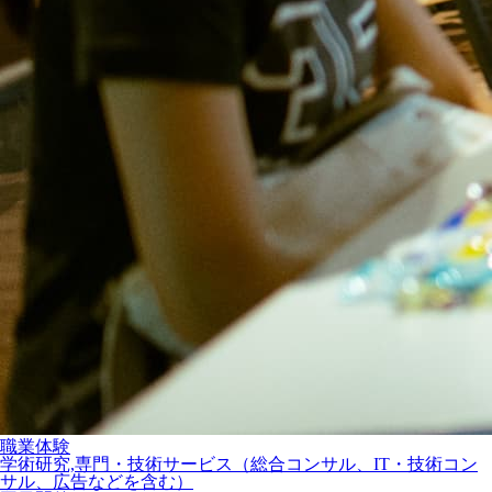
職業体験
学術研究,専門・技術サービス（総合コンサル、IT・技術コン
サル、広告などを含む）