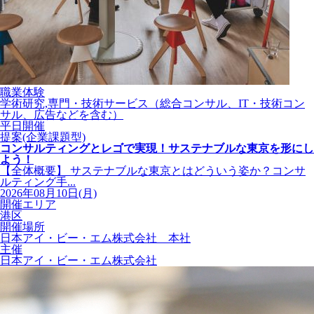
職業体験
学術研究,専門・技術サービス（総合コンサル、IT・技術コン
サル、広告などを含む）
平日開催
提案(企業課題型)
コンサルティングとレゴで実現！サステナブルな東京を形にし
よう！
【全体概要】 サステナブルな東京とはどういう姿か？コンサ
ルティング手...
2026年08月10日(月)
開催エリア
港区
開催場所
日本アイ・ビー・エム株式会社 本社
主催
日本アイ・ビー・エム株式会社