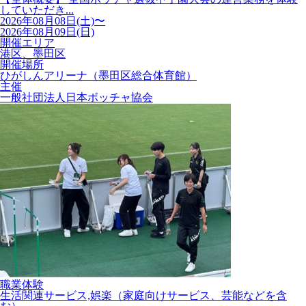
していただき...
2026年08月08日(土)〜
2026年08月09日(日)
開催エリア
港区、墨田区
開催場所
ひがしんアリーナ（墨田区総合体育館）
主催
一般社団法人日本ボッチャ協会
職業体験
生活関連サービス,娯楽（家庭向けサービス、芸能などを含