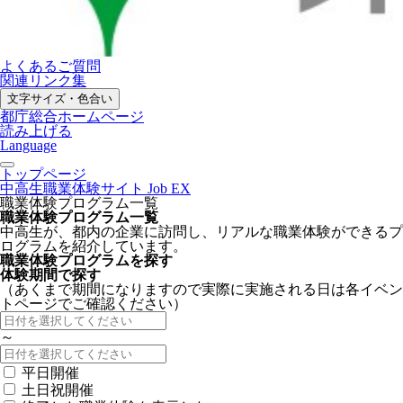
よくあるご質問
関連リンク集
文字サイズ・色合い
都庁総合ホームページ
読み上げる
Language
トップページ
中高生職業体験サイト Job EX
職業体験プログラム一覧
職業体験プログラム一覧
中高生が、都内の企業に訪問し、リアルな職業体験ができるプ
ログラムを紹介しています。
職業体験プログラムを探す
体験期間で探す
（あくまで期間になりますので実際に実施される日は各イベン
トページでご確認ください）
～
平日開催
土日祝開催