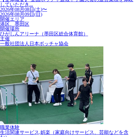
していただき...
2026年08月08日(土)〜
2026年08月09日(日)
開催エリア
港区、墨田区
開催場所
ひがしんアリーナ（墨田区総合体育館）
主催
一般社団法人日本ボッチャ協会
職業体験
生活関連サービス,娯楽（家庭向けサービス、芸能などを含