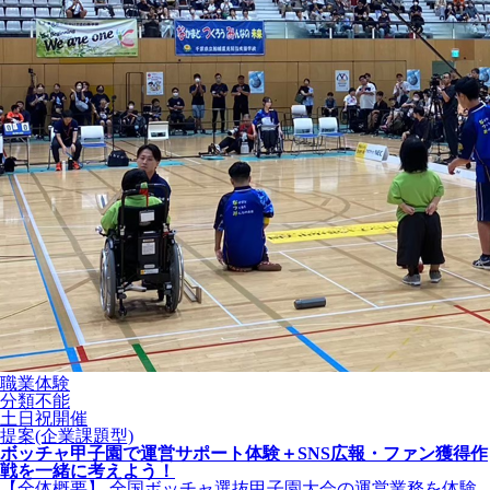
職業体験
分類不能
土日祝開催
提案(企業課題型)
ボッチャ甲子園で運営サポート体験＋SNS広報・ファン獲得作
戦を一緒に考えよう！
【全体概要】 全国ボッチャ選抜甲子園大会の運営業務を体験