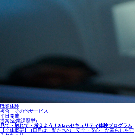
職業体験
複合・その他サービス
平日開催
提案(企業課題型)
見て・触れて・考えよう！2daysセキュリティ体験プログラム
【全体概要】 1日目は、私たちの「安全・安心」な暮らしを守