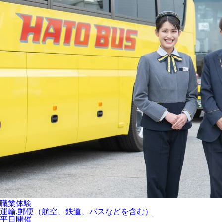
職業体験
運輸,郵便（航空、鉄道、バスなどを含む）
平日開催