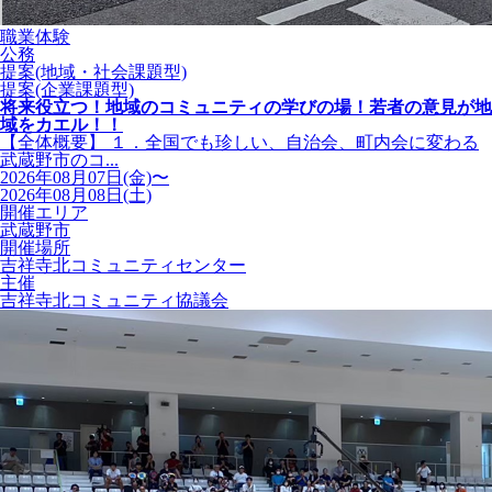
職業体験
公務
提案(地域・社会課題型)
提案(企業課題型)
将来役立つ！地域のコミュニティの学びの場！若者の意見が地
域をカエル！！
【全体概要】 １．全国でも珍しい、自治会、町内会に変わる
武蔵野市のコ...
2026年08月07日(金)〜
2026年08月08日(土)
開催エリア
武蔵野市
開催場所
吉祥寺北コミュニティセンター
主催
吉祥寺北コミュニティ協議会