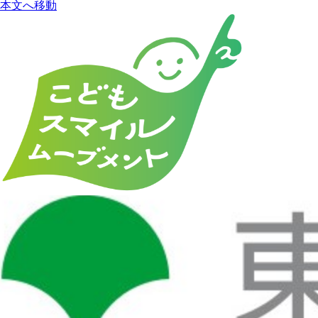
本文へ移動