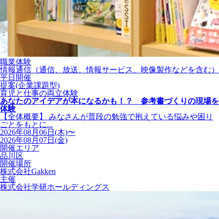
職業体験
情報通信（通信、放送、情報サービス、映像製作などを含む）
平日開催
提案(企業課題型)
育児と仕事の両立体験
あなたのアイデアが本になるかも！？ 参考書づくりの現場を
体験
【全体概要】 みなさんが普段の勉強で抱えている悩みや困り
ごとをもとに...
2026年08月06日(木)〜
2026年08月07日(金)
開催エリア
品川区
開催場所
株式会社Gakken
主催
株式会社学研ホールディングス