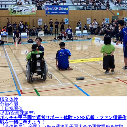
職業体験
分類不能
土日祝開催
提案(企業課題型)
ボッチャ甲子園で運営サポート体験＋SNS広報・ファン獲得作
戦を一緒に考えよう！
【全体概要】 全国ボッチャ選抜甲子園大会の運営業務を体験