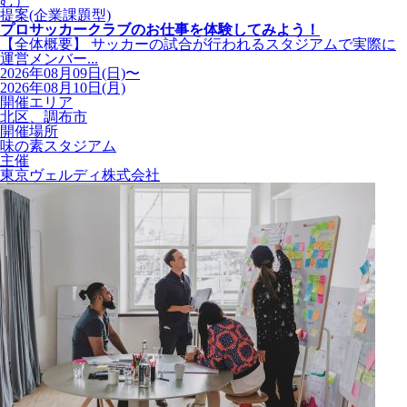
む）
提案(企業課題型)
プロサッカークラブのお仕事を体験してみよう！
【全体概要】 サッカーの試合が行われるスタジアムで実際に
運営メンバー...
2026年08月09日(日)〜
2026年08月10日(月)
開催エリア
北区、調布市
開催場所
味の素スタジアム
主催
東京ヴェルディ株式会社