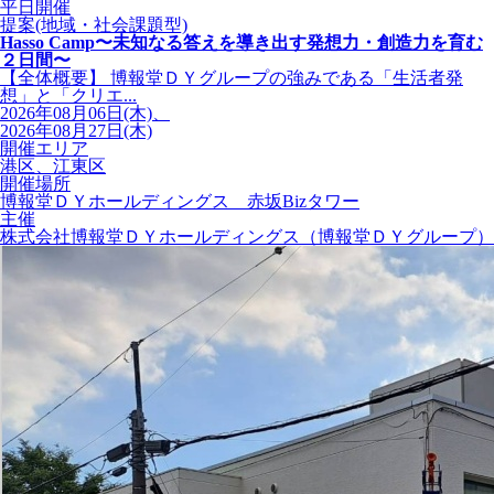
平日開催
提案(地域・社会課題型)
Hasso Camp〜未知なる答えを導き出す発想力・創造力を育む
２日間〜
【全体概要】 博報堂ＤＹグループの強みである「生活者発
想」と「クリエ...
2026年08月06日(木)、
2026年08月27日(木)
開催エリア
港区、江東区
開催場所
博報堂ＤＹホールディングス 赤坂Bizタワー
主催
株式会社博報堂ＤＹホールディングス（博報堂ＤＹグループ）