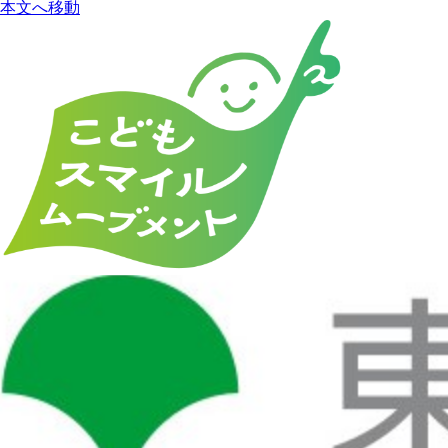
本文へ移動