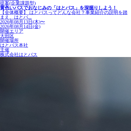
提案(企業課題型)
黄色いバスでおなじみの「はとバス」を深掘りしよう！
【全体概要】 はとバスってどんな会社？事業紹介の説明を踏
まえ、はとバ...
2026年08月13日(木)〜
2026年08月14日(金)
開催エリア
大田区
開催場所
はとバス本社
主催
株式会社はとバス