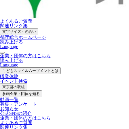
よくあるご質問
関連リンク集
文字サイズ・色合い
都庁総合ホームページ
読み上げる
Language
企業・団体の方はこちら
読み上げる
Language
こどもスマイル
ムーブメントとは
職業体験
イベント検索
東京都の取組
参画企業・
団体を知る
動画一覧
募集・
アンケート
お知らせ
公式SNS
の紹介
企業・団体の方
はこちら
よくあるご質問
関連リンク集