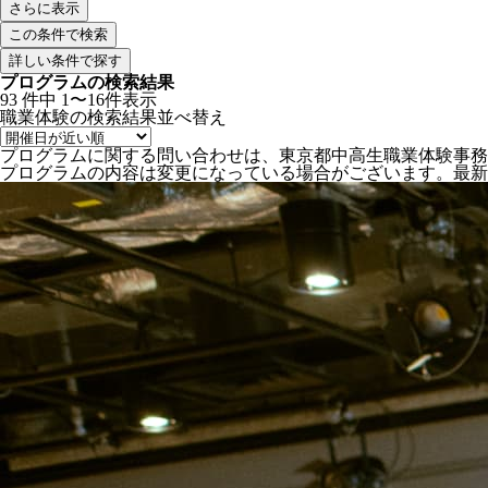
さらに表示
詳しい条件で探す
プログラムの検索結果
93
件中
1〜16件表示
職業体験の検索結果
並べ替え
プログラムに関する問い合わせは、東京都中高生職業体験事務
プログラムの内容は変更になっている場合がございます。最新