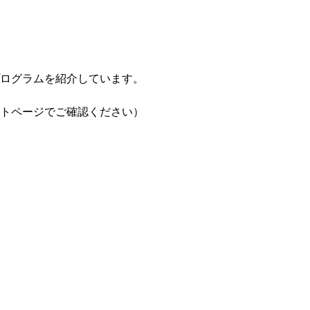
ログラムを紹介しています。
トページでご確認ください）