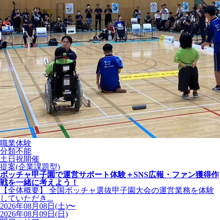
職業体験
分類不能
土日祝開催
提案(企業課題型)
ボッチャ甲子園で運営サポート体験＋SNS広報・ファン獲得作
戦を一緒に考えよう！
【全体概要】 全国ボッチャ選抜甲子園大会の運営業務を体験
していただき...
2026年08月08日(土)〜
2026年08月09日(日)