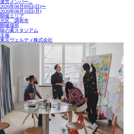
運営メンバー...
2026年08月09日(日)〜
2026年08月10日(月)
開催エリア
北区、調布市
開催場所
味の素スタジアム
主催
東京ヴェルディ株式会社