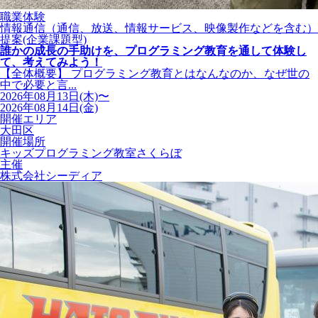
職業体験
情報通信（通信、放送、情報サービス、映像製作などを含む）
提案(企業課題型)
誰かの成長の手助けを、プログラミング教育を通して体験し
て、考えてみよう！
【全体概要】 プログラミング教育とはなんなのか、なぜ世の
中で必要と言...
2026年08月13日(木)〜
2026年08月14日(金)
開催エリア
大田区
開催場所
キッズプログラミング教室さくらぼ
主催
株式会社シーディア