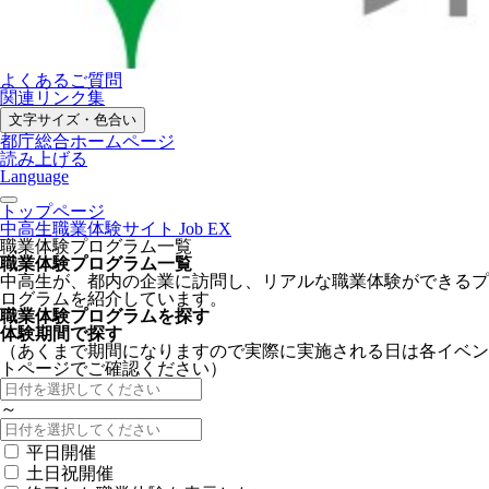
よくあるご質問
関連リンク集
文字サイズ・色合い
都庁総合ホームページ
読み上げる
Language
トップページ
中高生職業体験サイト Job EX
職業体験プログラム一覧
職業体験プログラム一覧
中高生が、都内の企業に訪問し、リアルな職業体験ができるプ
ログラムを紹介しています。
職業体験プログラムを探す
体験期間で探す
（あくまで期間になりますので実際に実施される日は各イベン
トページでご確認ください）
～
平日開催
土日祝開催