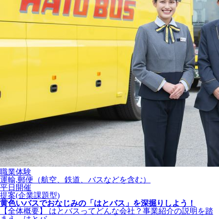
職業体験
運輸,郵便（航空、鉄道、バスなどを含む）
平日開催
提案(企業課題型)
黄色いバスでおなじみの「はとバス」を深掘りしよう！
【全体概要】 はとバスってどんな会社？事業紹介の説明を踏
まえ、はとバ...