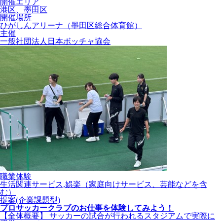
開催エリア
港区、墨田区
開催場所
ひがしんアリーナ（墨田区総合体育館）
主催
一般社団法人日本ボッチャ協会
職業体験
生活関連サービス,娯楽（家庭向けサービス、芸能などを含
む）
提案(企業課題型)
プロサッカークラブのお仕事を体験してみよう！
【全体概要】 サッカーの試合が行われるスタジアムで実際に