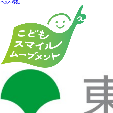
本文へ移動