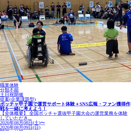
職業体験
分類不能
土日祝開催
提案(企業課題型)
ボッチャ甲子園で運営サポート体験＋SNS広報・ファン獲得作
戦を一緒に考えよう！
【全体概要】 全国ボッチャ選抜甲子園大会の運営業務を体験
していただき...
2026年08月08日(土)〜
2026年08月09日(日)