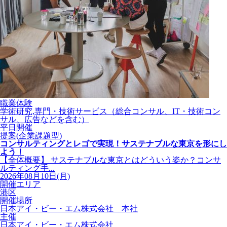
職業体験
学術研究,専門・技術サービス（総合コンサル、IT・技術コン
サル、広告などを含む）
平日開催
提案(企業課題型)
コンサルティングとレゴで実現！サステナブルな東京を形にし
よう！
【全体概要】 サステナブルな東京とはどういう姿か？コンサ
ルティング手...
2026年08月10日(月)
開催エリア
港区
開催場所
日本アイ・ビー・エム株式会社 本社
主催
日本アイ・ビー・エム株式会社