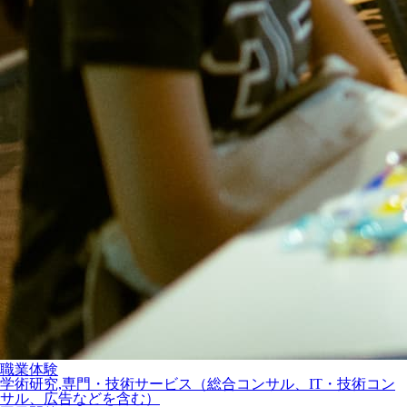
職業体験
学術研究,専門・技術サービス（総合コンサル、IT・技術コン
サル、広告などを含む）