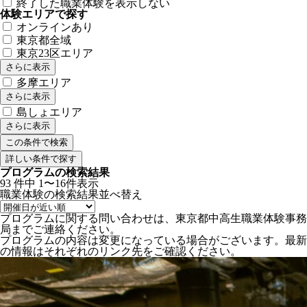
終了した職業体験を表示しない
体験エリアで探す
オンラインあり
東京都全域
東京23区エリア
さらに表示
多摩エリア
さらに表示
島しょエリア
さらに表示
詳しい条件で探す
プログラムの検索結果
93
件中
1〜16件表示
職業体験の検索結果
並べ替え
プログラムに関する問い合わせは、東京都中高生職業体験事務
局までご連絡ください。
プログラムの内容は変更になっている場合がございます。最新
の情報はそれぞれのリンク先をご確認ください。