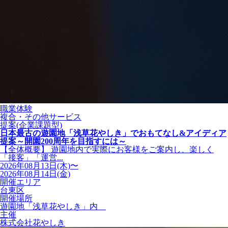
職業体験
複合・その他サービス
提案(企業課題型)
日本最古の遊園地「浅草花やしき」でおもてなし&アイディア
提案～開園200周年を目指すには～
【全体概要】 遊園地内で実際にお客様をご案内し、楽しく
「接客」「運営...
2026年08月13日(木)〜
2026年08月14日(金)
開催エリア
台東区
開催場所
遊園地「浅草花やしき」内
主催
株式会社花やしき