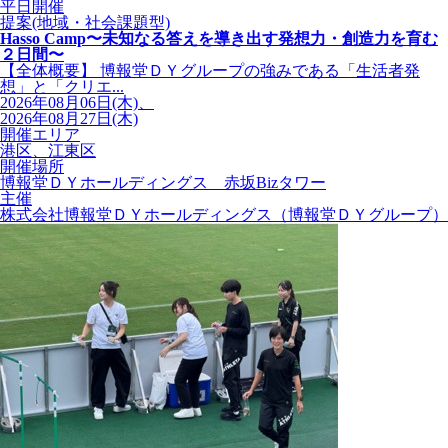
平日開催
提案(地域・社会課題型)
Hasso Camp〜未知なる答えを導き出す発想力・創造力を育む
２日間〜
【全体概要】 博報堂ＤＹグループの強みである「生活者発
想」と「クリエ...
2026年08月06日(木)、
2026年08月27日(木)
開催エリア
港区、江東区
開催場所
博報堂ＤＹホールディングス 赤坂Bizタワー
主催
株式会社博報堂ＤＹホールディングス（博報堂ＤＹグループ）