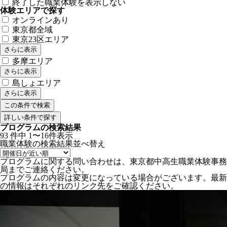
終了した職業体験を表示しない
体験エリアで探す
オンラインあり
東京都全域
東京23区エリア
さらに表示
多摩エリア
さらに表示
島しょエリア
さらに表示
詳しい条件で探す
プログラムの検索結果
93
件中
1〜16件表示
職業体験の検索結果
並べ替え
プログラムに関する問い合わせは、東京都中高生職業体験事務
局までご連絡ください。
プログラムの内容は変更になっている場合がございます。最新
の情報はそれぞれのリンク先をご確認ください。