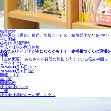
職業体験
情報通信（通信、放送、情報サービス、映像製作などを含む）
平日開催
提案(企業課題型)
育児と仕事の両立体験
あなたのアイデアが本になるかも！？ 参考書づくりの現場を
体験
【全体概要】 みなさんが普段の勉強で抱えている悩みや困り
ごとをもとに...
2026年08月06日(木)〜
2026年08月07日(金)
開催エリア
品川区
開催場所
株式会社Gakken
主催
株式会社学研ホールディングス