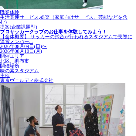
職業体験
生活関連サービス,娯楽（家庭向けサービス、芸能などを含
む）
提案(企業課題型)
プロサッカークラブのお仕事を体験してみよう！
【全体概要】 サッカーの試合が行われるスタジアムで実際に
運営メンバー...
2026年08月09日(日)〜
2026年08月10日(月)
開催エリア
北区、調布市
開催場所
味の素スタジアム
主催
東京ヴェルディ株式会社