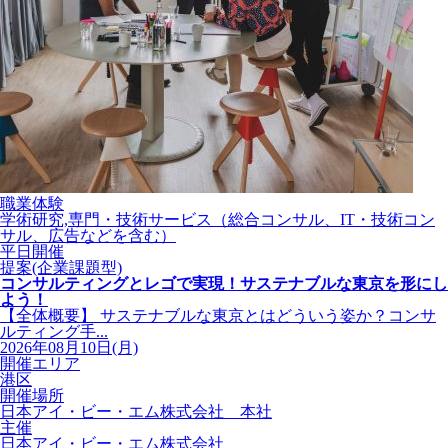
職業体験
学術研究,専門・技術サービス（総合コンサル、IT・技術コン
サル、広告などを含む）
平日開催
提案(企業課題型)
コンサルティングとレゴで実現！サステナブルな東京を形にし
よう！
【全体概要】 サステナブルな東京とはどういう姿か？コンサ
ルティング手...
2026年08月10日(月)
開催エリア
港区
開催場所
日本アイ・ビー・エム株式会社 本社
主催
日本アイ・ビー・エム株式会社