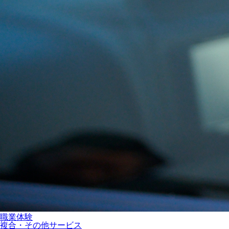
職業体験
複合・その他サービス