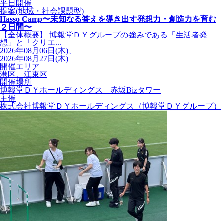
平日開催
提案(地域・社会課題型)
Hasso Camp〜未知なる答えを導き出す発想力・創造力を育む
２日間〜
【全体概要】 博報堂ＤＹグループの強みである「生活者発
想」と「クリエ...
2026年08月06日(木)、
2026年08月27日(木)
開催エリア
港区、江東区
開催場所
博報堂ＤＹホールディングス 赤坂Bizタワー
主催
株式会社博報堂ＤＹホールディングス（博報堂ＤＹグループ）