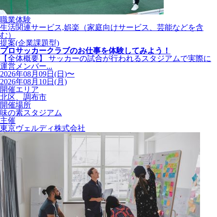
職業体験
生活関連サービス,娯楽（家庭向けサービス、芸能などを含
む）
提案(企業課題型)
プロサッカークラブのお仕事を体験してみよう！
【全体概要】 サッカーの試合が行われるスタジアムで実際に
運営メンバー...
2026年08月09日(日)〜
2026年08月10日(月)
開催エリア
北区、調布市
開催場所
味の素スタジアム
主催
東京ヴェルディ株式会社