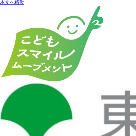
本文へ移動