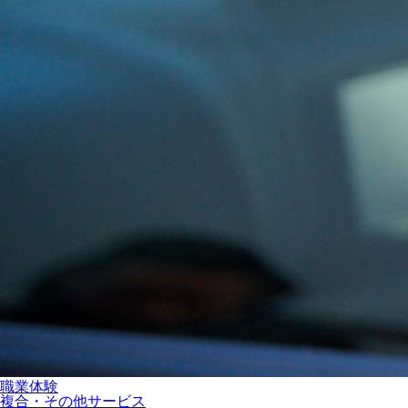
職業体験
複合・その他サービス