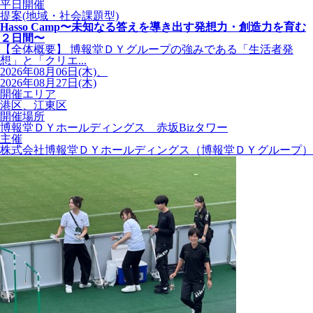
平日開催
提案(地域・社会課題型)
Hasso Camp〜未知なる答えを導き出す発想力・創造力を育む
２日間〜
【全体概要】 博報堂ＤＹグループの強みである「生活者発
想」と「クリエ...
2026年08月06日(木)、
2026年08月27日(木)
開催エリア
港区、江東区
開催場所
博報堂ＤＹホールディングス 赤坂Bizタワー
主催
株式会社博報堂ＤＹホールディングス（博報堂ＤＹグループ）