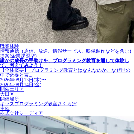
職業体験
情報通信（通信、放送、情報サービス、映像製作などを含む）
提案(企業課題型)
誰かの成長の手助けを、プログラミング教育を通して体験し
て、考えてみよう！
【全体概要】 プログラミング教育とはなんなのか、なぜ世の
中で必要と言...
2026年08月13日(木)〜
2026年08月14日(金)
開催エリア
大田区
開催場所
キッズプログラミング教室さくらぼ
主催
株式会社シーディア