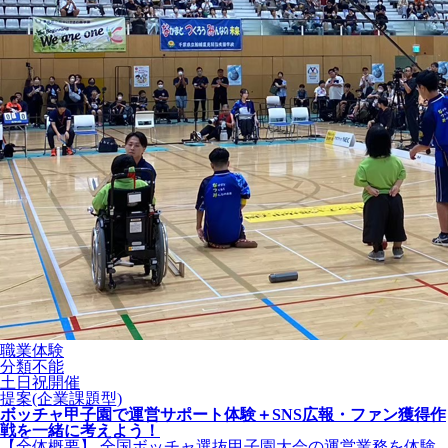
職業体験
分類不能
土日祝開催
提案(企業課題型)
ボッチャ甲子園で運営サポート体験＋SNS広報・ファン獲得作
戦を一緒に考えよう！
【全体概要】 全国ボッチャ選抜甲子園大会の運営業務を体験