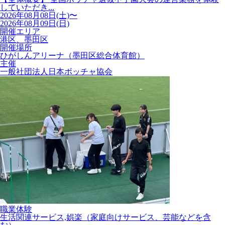
していただき...
2026年08月08日(土)〜
2026年08月09日(日)
開催エリア
港区、墨田区
開催場所
ひがしんアリーナ（墨田区総合体育館）
主催
一般社団法人日本ボッチャ協会
職業体験
生活関連サービス,娯楽（家庭向けサービス、芸能などを含