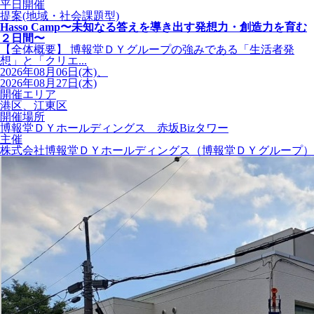
平日開催
提案(地域・社会課題型)
Hasso Camp〜未知なる答えを導き出す発想力・創造力を育む
２日間〜
【全体概要】 博報堂ＤＹグループの強みである「生活者発
想」と「クリエ...
2026年08月06日(木)、
2026年08月27日(木)
開催エリア
港区、江東区
開催場所
博報堂ＤＹホールディングス 赤坂Bizタワー
主催
株式会社博報堂ＤＹホールディングス（博報堂ＤＹグループ）