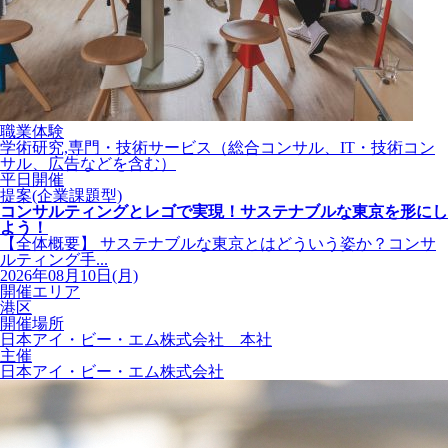
職業体験
学術研究,専門・技術サービス（総合コンサル、IT・技術コン
サル、広告などを含む）
平日開催
提案(企業課題型)
コンサルティングとレゴで実現！サステナブルな東京を形にし
よう！
【全体概要】 サステナブルな東京とはどういう姿か？コンサ
ルティング手...
2026年08月10日(月)
開催エリア
港区
開催場所
日本アイ・ビー・エム株式会社 本社
主催
日本アイ・ビー・エム株式会社