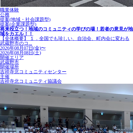
職業体験
公務
提案(地域・社会課題型)
提案(企業課題型)
将来役立つ！地域のコミュニティの学びの場！若者の意見が地
域をカエル！！
【全体概要】 １．全国でも珍しい、自治会、町内会に変わる
武蔵野市のコ...
2026年08月07日(金)〜
2026年08月08日(土)
開催エリア
武蔵野市
開催場所
吉祥寺北コミュニティセンター
主催
吉祥寺北コミュニティ協議会