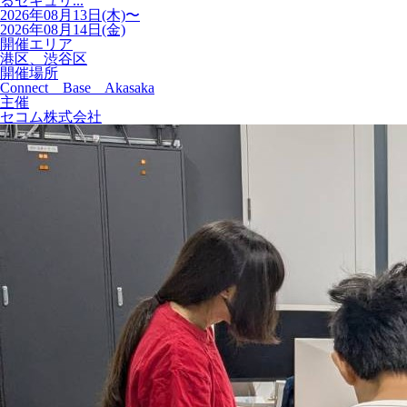
るセキュリ...
2026年08月13日(木)〜
2026年08月14日(金)
開催エリア
港区、渋谷区
開催場所
Connect Base Akasaka
主催
セコム株式会社