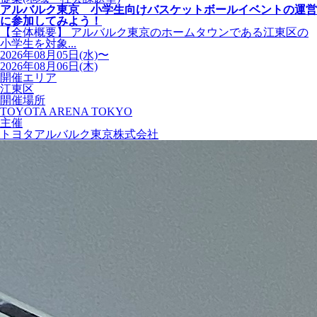
アルバルク東京 小学生向けバスケットボールイベントの運営
に参加してみよう！
【全体概要】 アルバルク東京のホームタウンである江東区の
小学生を対象...
2026年08月05日(水)〜
2026年08月06日(木)
開催エリア
江東区
開催場所
TOYOTA ARENA TOKYO
主催
トヨタアルバルク東京株式会社