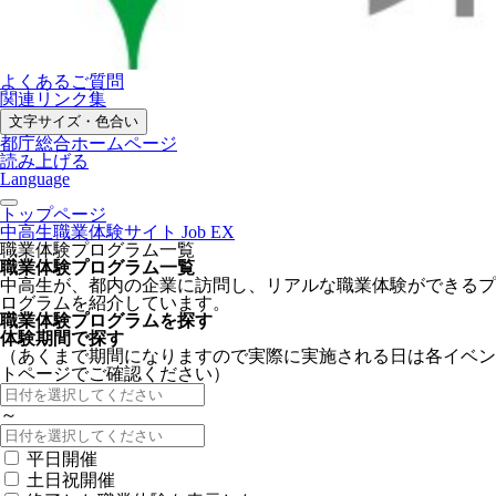
よくあるご質問
関連リンク集
文字サイズ・色合い
都庁総合ホームページ
読み上げる
Language
トップページ
中高生職業体験サイト Job EX
職業体験プログラム一覧
職業体験プログラム一覧
中高生が、都内の企業に訪問し、リアルな職業体験ができるプ
ログラムを紹介しています。
職業体験プログラムを探す
体験期間で探す
（あくまで期間になりますので実際に実施される日は各イベン
トページでご確認ください）
～
平日開催
土日祝開催