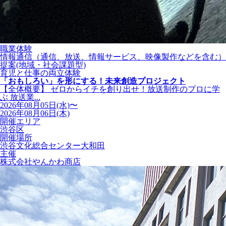
職業体験
情報通信（通信、放送、情報サービス、映像製作などを含む）
提案(地域・社会課題型)
育児と仕事の両立体験
「おもしろい」を形にする！未来創造プロジェクト
【全体概要】 ゼロからイチを創り出せ！放送制作のプロに学
ぶ 放送業...
2026年08月05日(水)〜
2026年08月06日(木)
開催エリア
渋谷区
開催場所
渋谷文化総合センター大和田
主催
株式会社やんかわ商店