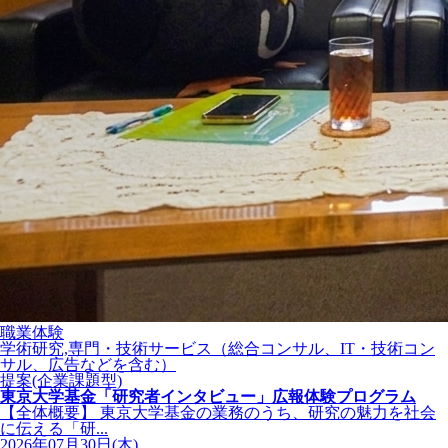
職業体験
学術研究,専門・技術サービス（総合コンサル、IT・技術コン
サル、広告などを含む）
提案(企業課題型)
東京大学基金「研究者インタビュー」広報体験プログラム
【全体概要】 東京大学基金の業務のうち、研究の魅力を社会
に伝える「研...
2026年07月30日(木)、