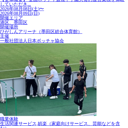
していただき...
2026年08月08日(土)〜
2026年08月09日(日)
開催エリア
港区、墨田区
開催場所
ひがしんアリーナ（墨田区総合体育館）
主催
一般社団法人日本ボッチャ協会
職業体験
生活関連サービス,娯楽（家庭向けサービス、芸能などを含