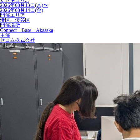
るセキュリ...
2026年08月13日(木)〜
2026年08月14日(金)
開催エリア
港区、渋谷区
開催場所
Connect Base Akasaka
主催
セコム株式会社