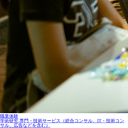
職業体験
学術研究,専門・技術サービス（総合コンサル、IT・技術コン
サル、広告などを含む）