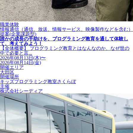
職業体験
情報通信（通信、放送、情報サービス、映像製作などを含む）
提案(企業課題型)
誰かの成長の手助けを、プログラミング教育を通して体験し
て、考えてみよう！
【全体概要】 プログラミング教育とはなんなのか、なぜ世の
中で必要と言...
2026年08月13日(木)〜
2026年08月14日(金)
開催エリア
大田区
開催場所
キッズプログラミング教室さくらぼ
主催
株式会社シーディア