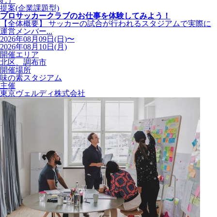
む）
提案(企業課題型)
プロサッカークラブのお仕事を体験してみよう！
【全体概要】 サッカーの試合が行われるスタジアムで実際に
運営メンバー...
2026年08月09日(日)〜
2026年08月10日(月)
開催エリア
北区、調布市
開催場所
味の素スタジアム
主催
東京ヴェルディ株式会社