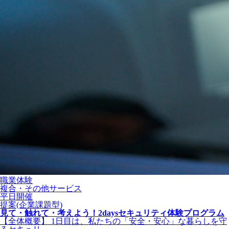
職業体験
複合・その他サービス
平日開催
提案(企業課題型)
見て・触れて・考えよう！2daysセキュリティ体験プログラム
【全体概要】 1日目は、私たちの「安全・安心」な暮らしを守