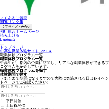
よくあるご質問
関連リンク集
文字サイズ・色合い
都庁総合ホームページ
読み上げる
Language
トップページ
中高生職業体験サイト Job EX
職業体験プログラム一覧
職業体験プログラム一覧
中高生が、都内の企業に訪問し、リアルな職業体験ができるプ
ログラムを紹介しています。
職業体験プログラムを探す
体験期間で探す
（あくまで期間になりますので実際に実施される日は各イベン
トページでご確認ください）
～
平日開催
土日祝開催