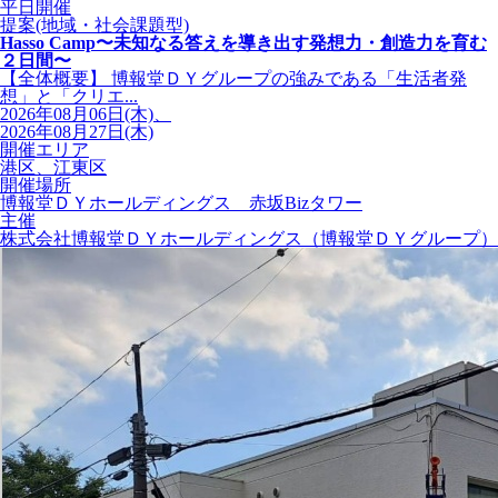
平日開催
提案(地域・社会課題型)
Hasso Camp〜未知なる答えを導き出す発想力・創造力を育む
２日間〜
【全体概要】 博報堂ＤＹグループの強みである「生活者発
想」と「クリエ...
2026年08月06日(木)、
2026年08月27日(木)
開催エリア
港区、江東区
開催場所
博報堂ＤＹホールディングス 赤坂Bizタワー
主催
株式会社博報堂ＤＹホールディングス（博報堂ＤＹグループ）