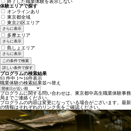
終了した職業体験を表示しない
体験エリアで探す
オンラインあり
東京都全域
東京23区エリア
さらに表示
多摩エリア
さらに表示
島しょエリア
さらに表示
詳しい条件で探す
プログラムの検索結果
93
件中
1〜16件表示
職業体験の検索結果
並べ替え
プログラムに関する問い合わせは、東京都中高生職業体験事務
局までご連絡ください。
プログラムの内容は変更になっている場合がございます。最新
の情報はそれぞれのリンク先をご確認ください。