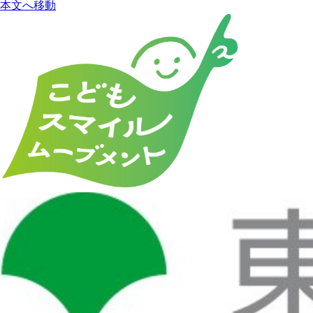
本文へ移動