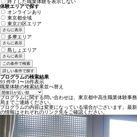
終了した職業体験を表示しない
体験エリアで探す
オンラインあり
東京都全域
東京23区エリア
さらに表示
多摩エリア
さらに表示
島しょエリア
さらに表示
詳しい条件で探す
プログラムの検索結果
93
件中
1〜16件表示
職業体験の検索結果
並べ替え
プログラムに関する問い合わせは、東京都中高生職業体験事務
局までご連絡ください。
プログラムの内容は変更になっている場合がございます。最新
の情報はそれぞれのリンク先をご確認ください。