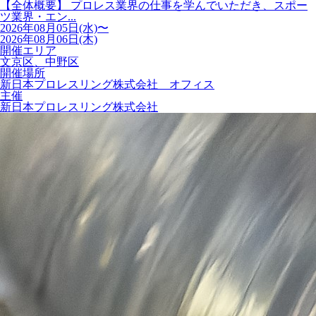
【全体概要】 プロレス業界の仕事を学んでいただき、スポー
ツ業界・エン...
2026年08月05日(水)〜
2026年08月06日(木)
開催エリア
文京区、中野区
開催場所
新日本プロレスリング株式会社 オフィス
主催
新日本プロレスリング株式会社