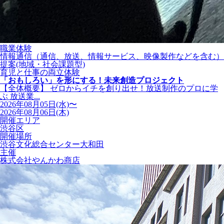
職業体験
情報通信（通信、放送、情報サービス、映像製作などを含む）
提案(地域・社会課題型)
育児と仕事の両立体験
「おもしろい」を形にする！未来創造プロジェクト
【全体概要】 ゼロからイチを創り出せ！放送制作のプロに学
ぶ 放送業...
2026年08月05日(水)〜
2026年08月06日(木)
開催エリア
渋谷区
開催場所
渋谷文化総合センター大和田
主催
株式会社やんかわ商店