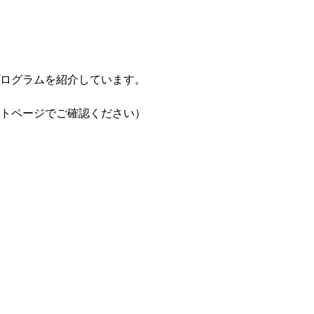
ログラムを紹介しています。
トページでご確認ください）