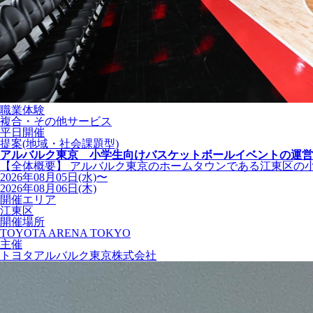
職業体験
複合・その他サービス
平日開催
提案(地域・社会課題型)
アルバルク東京 小学生向けバスケットボールイベントの運営
【全体概要】 アルバルク東京のホームタウンである江東区の小学
2026年08月05日(水)〜
2026年08月06日(木)
開催エリア
江東区
開催場所
TOYOTA ARENA TOKYO
主催
トヨタアルバルク東京株式会社