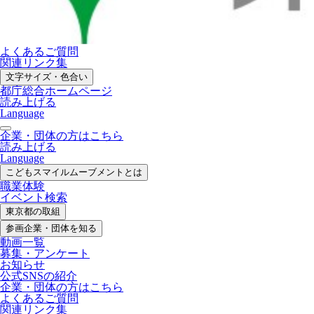
よくあるご質問
関連リンク集
文字サイズ・色合い
都庁総合ホームページ
読み上げる
Language
企業・団体の方はこちら
読み上げる
Language
こどもスマイル
ムーブメントとは
職業体験
イベント検索
東京都の取組
参画企業・
団体を知る
動画一覧
募集・
アンケート
お知らせ
公式SNS
の紹介
企業・団体の方
はこちら
よくあるご質問
関連リンク集