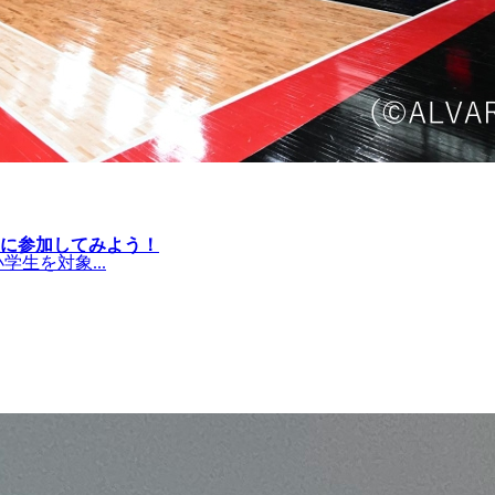
に参加してみよう！
生を対象...