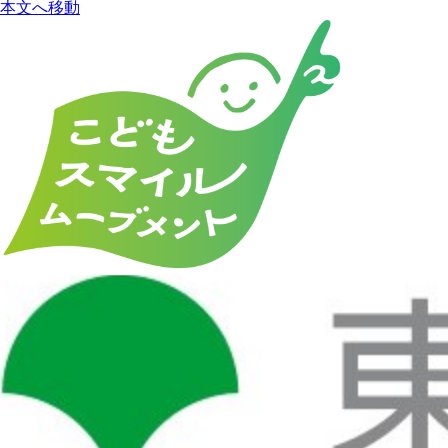
本文へ移動