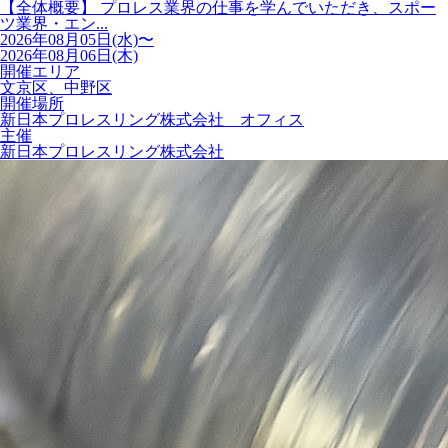
【全体概要】 プロレス業界の仕事を学んでいただき、スポー
ツ業界・エン...
2026年08月05日(水)〜
2026年08月06日(木)
開催エリア
文京区、中野区
開催場所
新日本プロレスリング株式会社 オフィス
主催
新日本プロレスリング株式会社