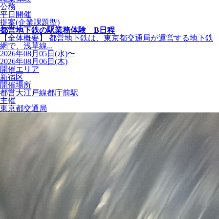
公務
平日開催
提案(企業課題型)
都営地下鉄の駅業務体験 B日程
【全体概要】 都営地下鉄は、東京都交通局が運営する地下鉄
網で、浅草線...
2026年08月05日(水)〜
2026年08月06日(木)
開催エリア
新宿区
開催場所
都営大江戸線都庁前駅
主催
東京都交通局