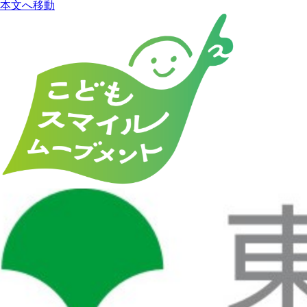
本文へ移動