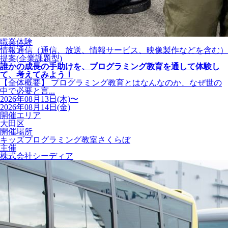
職業体験
情報通信（通信、放送、情報サービス、映像製作などを含む）
提案(企業課題型)
誰かの成長の手助けを、プログラミング教育を通して体験し
て、考えてみよう！
【全体概要】 プログラミング教育とはなんなのか、なぜ世の
中で必要と言...
2026年08月13日(木)〜
2026年08月14日(金)
開催エリア
大田区
開催場所
キッズプログラミング教室さくらぼ
主催
株式会社シーディア