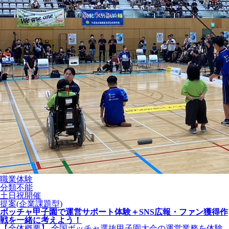
職業体験
分類不能
土日祝開催
提案(企業課題型)
ボッチャ甲子園で運営サポート体験＋SNS広報・ファン獲得作
戦を一緒に考えよう！
【全体概要】 全国ボッチャ選抜甲子園大会の運営業務を体験