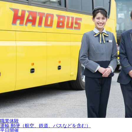
職業体験
運輸,郵便（航空、鉄道、バスなどを含む）
平日開催