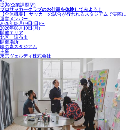
む）
提案(企業課題型)
プロサッカークラブのお仕事を体験してみよう！
【全体概要】 サッカーの試合が行われるスタジアムで実際に
運営メンバー...
2026年08月09日(日)〜
2026年08月10日(月)
開催エリア
北区、調布市
開催場所
味の素スタジアム
主催
東京ヴェルディ株式会社