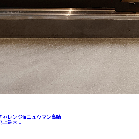
チャレンジinニュウマン高輪
最大...