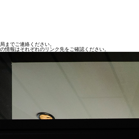
局までご連絡ください。
の情報はそれぞれのリンク先をご確認ください。