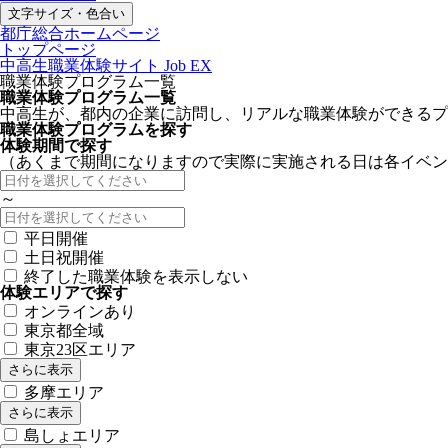
文字サイズ・色合い
都庁総合ホームページ
トップページ
中高生職業体験サイト Job EX
職業体験プログラム一覧
職業体験プログラム一覧
中高生が、都内の企業に訪問し、リアルな職業体験ができるプ
職業体験プログラムを探す
体験期間で探す
（あくまで期間になりますので実際に実施される日は各イベン
～
平日開催
土日祝開催
終了した職業体験を表示しない
体験エリアで探す
オンラインあり
東京都全域
東京23区エリア
さらに表示
多摩エリア
さらに表示
島しょエリア