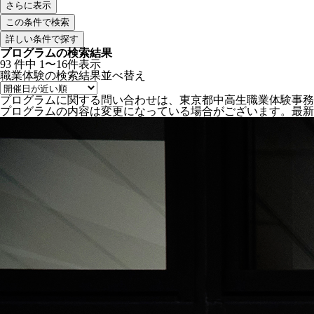
さらに表示
詳しい条件で探す
プログラムの検索結果
93
件中
1〜16件表示
職業体験の検索結果
並べ替え
プログラムに関する問い合わせは、東京都中高生職業体験事務
プログラムの内容は変更になっている場合がございます。最新