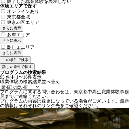
終了した職業体験を表示しない
体験エリアで探す
オンラインあり
東京都全域
東京23区エリア
さらに表示
多摩エリア
さらに表示
島しょエリア
さらに表示
詳しい条件で探す
プログラムの検索結果
93
件中
1〜16件表示
職業体験の検索結果
並べ替え
プログラムに関する問い合わせは、東京都中高生職業体験事務
局までご連絡ください。
プログラムの内容は変更になっている場合がございます。最新
の情報はそれぞれのリンク先をご確認ください。