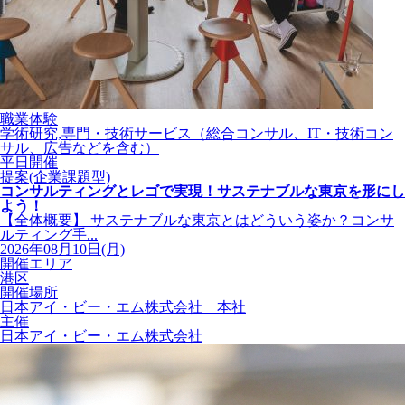
職業体験
学術研究,専門・技術サービス（総合コンサル、IT・技術コン
サル、広告などを含む）
平日開催
提案(企業課題型)
コンサルティングとレゴで実現！サステナブルな東京を形にし
よう！
【全体概要】 サステナブルな東京とはどういう姿か？コンサ
ルティング手...
2026年08月10日(月)
開催エリア
港区
開催場所
日本アイ・ビー・エム株式会社 本社
主催
日本アイ・ビー・エム株式会社