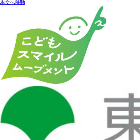
本文へ移動