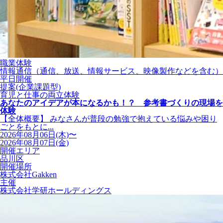
職業体験
情報通信（通信、放送、情報サービス、映像製作などを含む）
平日開催
提案(企業課題型)
育児と仕事の両立体験
あなたのアイデアが本になるかも！？ 参考書づくりの現場を
体験
【全体概要】 みなさんが普段の勉強で抱えている悩みや困り
ごとをもとに...
2026年08月06日(木)〜
2026年08月07日(金)
開催エリア
品川区
開催場所
株式会社Gakken
主催
株式会社学研ホールディングス