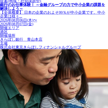
提案(地域・社会課題型)
銀行のお仕事体験！ ～金融グループの力で中小企業の課題を
解決しよう～
【全体概要】 日本の企業のおよそ99％が中小企業です。中小
企業は様々...
2026年08月06日(木)〜
2026年08月07日(金)
開催エリア
港区
開催場所
きらぼし銀行 青山本店
主催
株式会社東京きらぼしフィナンシャルグループ