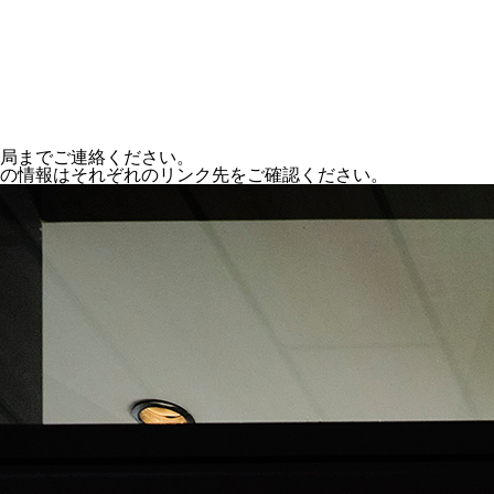
局までご連絡ください。
の情報はそれぞれのリンク先をご確認ください。