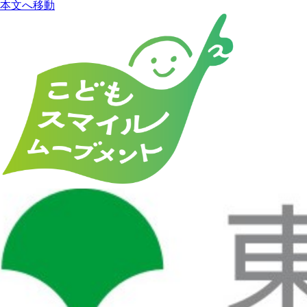
本文へ移動