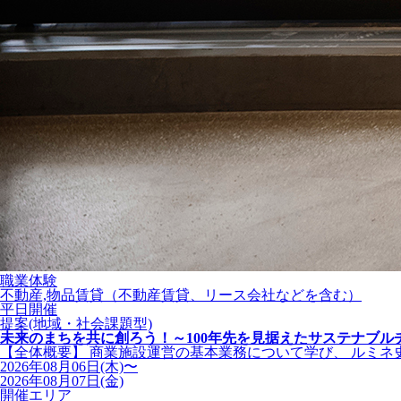
職業体験
不動産,物品賃貸（不動産賃貸、リース会社などを含む）
平日開催
提案(地域・社会課題型)
未来のまちを共に創ろう！～100年先を見据えたサステナブル
【全体概要】 商業施設運営の基本業務について学び、 ルミネ史上
2026年08月06日(木)〜
2026年08月07日(金)
開催エリア