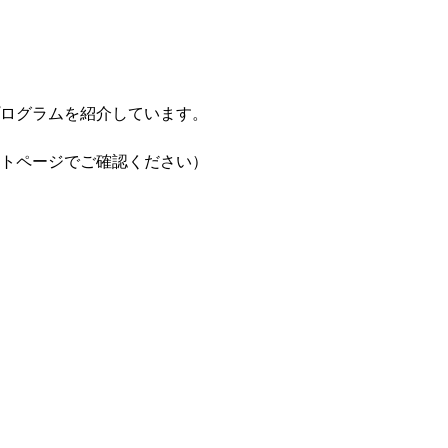
ログラムを紹介しています。
トページでご確認ください）