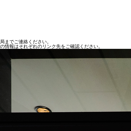
局までご連絡ください。
の情報はそれぞれのリンク先をご確認ください。