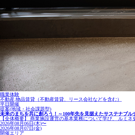
職業体験
不動産,物品賃貸（不動産賃貸、リース会社などを含む）
平日開催
提案(地域・社会課題型)
未来のまちを共に創ろう！～100年先を見据えたサステナブル
【全体概要】 商業施設運営の基本業務について学び、 ルミネ史上
2026年08月06日(木)〜
2026年08月07日(金)
開催エリア