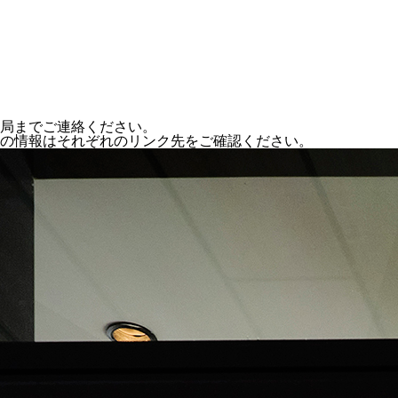
局までご連絡ください。
の情報はそれぞれのリンク先をご確認ください。