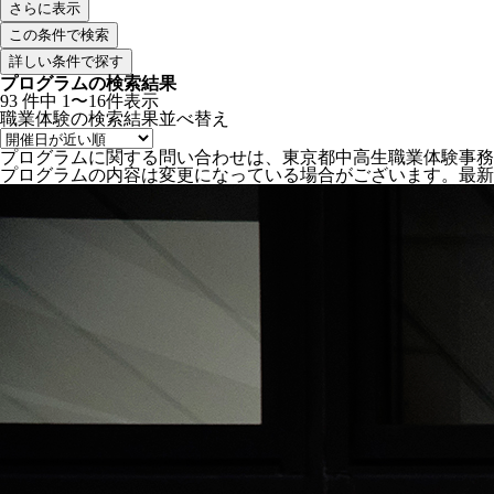
さらに表示
詳しい条件で探す
プログラムの検索結果
93
件中
1〜16件表示
職業体験の検索結果
並べ替え
プログラムに関する問い合わせは、東京都中高生職業体験事務
プログラムの内容は変更になっている場合がございます。最新