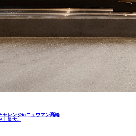
チャレンジinニュウマン高輪
最大...