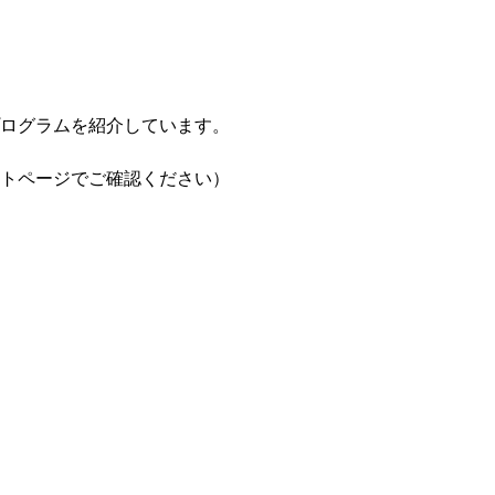
ログラムを紹介しています。
トページでご確認ください）