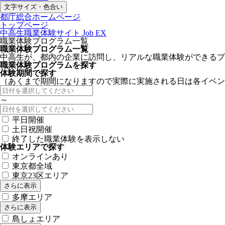
文字サイズ・色合い
都庁総合ホームページ
トップページ
中高生職業体験サイト Job EX
職業体験プログラム一覧
職業体験プログラム一覧
中高生が、都内の企業に訪問し、リアルな職業体験ができるプ
職業体験プログラムを探す
体験期間で探す
（あくまで期間になりますので実際に実施される日は各イベン
～
平日開催
土日祝開催
終了した職業体験を表示しない
体験エリアで探す
オンラインあり
東京都全域
東京23区エリア
さらに表示
多摩エリア
さらに表示
島しょエリア