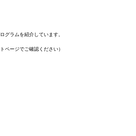
ログラムを紹介しています。
トページでご確認ください）