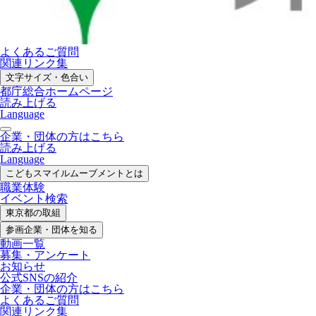
よくあるご質問
関連リンク集
文字サイズ・色合い
都庁総合ホームページ
読み上げる
Language
企業・団体の方はこちら
読み上げる
Language
こどもスマイル
ムーブメントとは
職業体験
イベント検索
東京都の取組
参画企業・
団体を知る
動画一覧
募集・
アンケート
お知らせ
公式SNS
の紹介
企業・団体の方
はこちら
よくあるご質問
関連リンク集