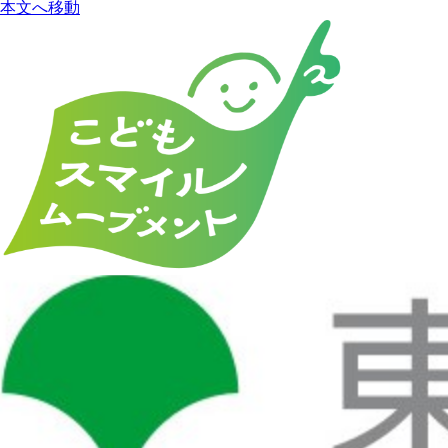
本文へ移動