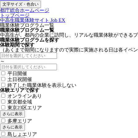
文字サイズ・色合い
都庁総合ホームページ
トップページ
中高生職業体験サイト Job EX
職業体験プログラム一覧
職業体験プログラム一覧
中高生が、都内の企業に訪問し、リアルな職業体験ができるプ
職業体験プログラムを探す
体験期間で探す
（あくまで期間になりますので実際に実施される日は各イベン
～
平日開催
土日祝開催
終了した職業体験を表示しない
体験エリアで探す
オンラインあり
東京都全域
東京23区エリア
さらに表示
多摩エリア
さらに表示
島しょエリア