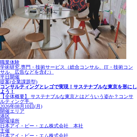
職業体験
学術研究,専門・技術サービス（総合コンサル、IT・技術コン
サル、広告などを含む）
平日開催
提案(企業課題型)
コンサルティングとレゴで実現！サステナブルな東京を形にし
よう！
【全体概要】 サステナブルな東京とはどういう姿か？コンサ
ルティング手...
2026年08月10日(月)
開催エリア
港区
開催場所
日本アイ・ビー・エム株式会社 本社
主催
日本アイ・ビー・エム株式会社