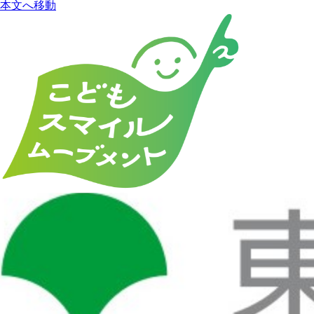
本文へ移動