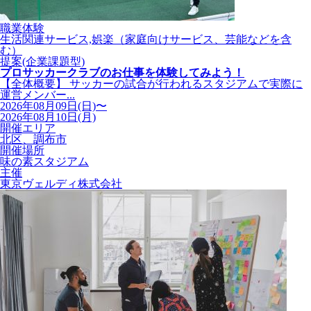
職業体験
生活関連サービス,娯楽（家庭向けサービス、芸能などを含
む）
提案(企業課題型)
プロサッカークラブのお仕事を体験してみよう！
【全体概要】 サッカーの試合が行われるスタジアムで実際に
運営メンバー...
2026年08月09日(日)〜
2026年08月10日(月)
開催エリア
北区、調布市
開催場所
味の素スタジアム
主催
東京ヴェルディ株式会社