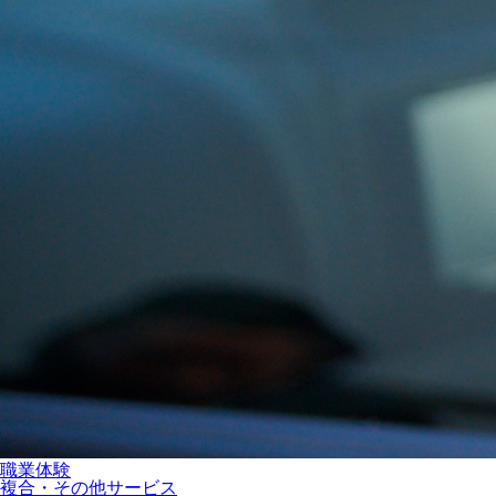
職業体験
複合・その他サービス