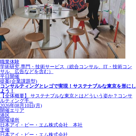
職業体験
学術研究,専門・技術サービス（総合コンサル、IT・技術コン
サル、広告などを含む）
平日開催
提案(企業課題型)
コンサルティングとレゴで実現！サステナブルな東京を形にし
よう！
【全体概要】 サステナブルな東京とはどういう姿か？コンサ
ルティング手...
2026年08月10日(月)
開催エリア
港区
開催場所
日本アイ・ビー・エム株式会社 本社
主催
日本アイ・ビー・エム株式会社