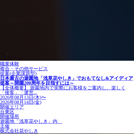
職業体験
複合・その他サービス
提案(企業課題型)
日本最古の遊園地「浅草花やしき」でおもてなし&アイディア
提案～開園200周年を目指すには～
【全体概要】 遊園地内で実際にお客様をご案内し、楽しく
「接客」「運営...
2026年08月13日(木)〜
2026年08月14日(金)
開催エリア
台東区
開催場所
遊園地「浅草花やしき」内
主催
株式会社花やしき