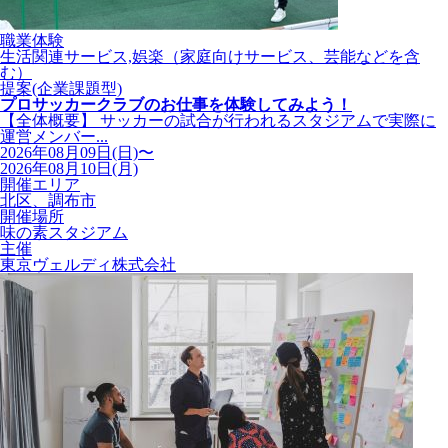
職業体験
生活関連サービス,娯楽（家庭向けサービス、芸能などを含
む）
提案(企業課題型)
プロサッカークラブのお仕事を体験してみよう！
【全体概要】 サッカーの試合が行われるスタジアムで実際に
運営メンバー...
2026年08月09日(日)〜
2026年08月10日(月)
開催エリア
北区、調布市
開催場所
味の素スタジアム
主催
東京ヴェルディ株式会社