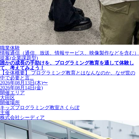
職業体験
情報通信（通信、放送、情報サービス、映像製作などを含む）
提案(企業課題型)
誰かの成長の手助けを、プログラミング教育を通して体験し
て、考えてみよう！
【全体概要】 プログラミング教育とはなんなのか、なぜ世の
中で必要と言...
2026年08月13日(木)〜
2026年08月14日(金)
開催エリア
大田区
開催場所
キッズプログラミング教室さくらぼ
主催
株式会社シーディア