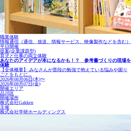
職業体験
情報通信（通信、放送、情報サービス、映像製作などを含む）
平日開催
提案(企業課題型)
育児と仕事の両立体験
あなたのアイデアが本になるかも！？ 参考書づくりの現場を
体験
【全体概要】 みなさんが普段の勉強で抱えている悩みや困り
ごとをもとに...
2026年08月06日(木)〜
2026年08月07日(金)
開催エリア
品川区
開催場所
株式会社Gakken
主催
株式会社学研ホールディングス