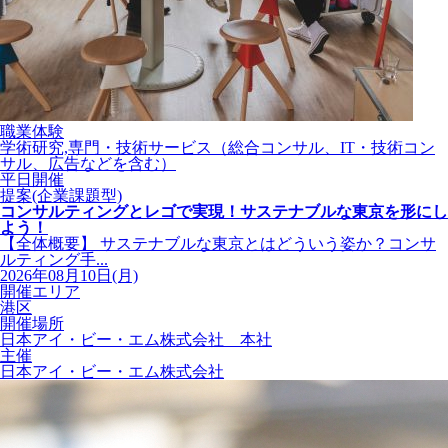
職業体験
学術研究,専門・技術サービス（総合コンサル、IT・技術コン
サル、広告などを含む）
平日開催
提案(企業課題型)
コンサルティングとレゴで実現！サステナブルな東京を形にし
よう！
【全体概要】 サステナブルな東京とはどういう姿か？コンサ
ルティング手...
2026年08月10日(月)
開催エリア
港区
開催場所
日本アイ・ビー・エム株式会社 本社
主催
日本アイ・ビー・エム株式会社