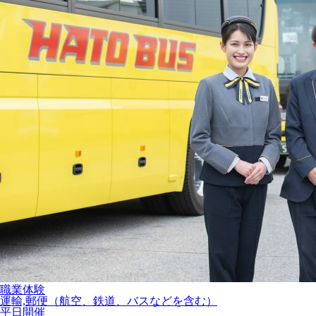
職業体験
運輸,郵便（航空、鉄道、バスなどを含む）
平日開催