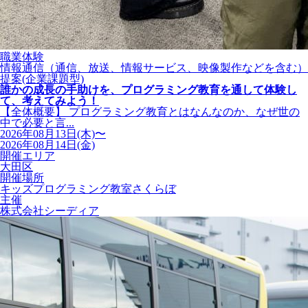
職業体験
情報通信（通信、放送、情報サービス、映像製作などを含む）
提案(企業課題型)
誰かの成長の手助けを、プログラミング教育を通して体験し
て、考えてみよう！
【全体概要】 プログラミング教育とはなんなのか、なぜ世の
中で必要と言...
2026年08月13日(木)〜
2026年08月14日(金)
開催エリア
大田区
開催場所
キッズプログラミング教室さくらぼ
主催
株式会社シーディア