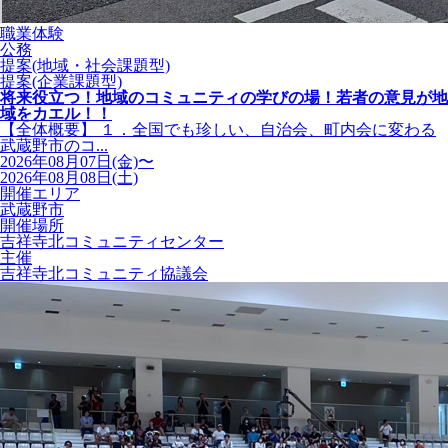
職業体験
公務
提案(地域・社会課題型)
提案(企業課題型)
将来役立つ！地域のコミュニティの学びの場！若者の意見が地
域をカエル！！
【全体概要】 １．全国でも珍しい、自治会、町内会に変わる
武蔵野市のコ...
2026年08月07日(金)〜
2026年08月08日(土)
開催エリア
武蔵野市
開催場所
吉祥寺北コミュニティセンター
主催
吉祥寺北コミュニティ協議会