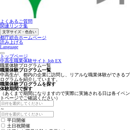
よくあるご質問
関連リンク集
文字サイズ・色合い
都庁総合ホームページ
読み上げる
Language
トップページ
中高生職業体験サイト Job EX
職業体験プログラム一覧
職業体験プログラム一覧
中高生が、都内の企業に訪問し、リアルな職業体験ができるプ
ログラムを紹介しています。
職業体験プログラムを探す
体験期間で探す
（あくまで期間になりますので実際に実施される日は各イベン
トページでご確認ください）
～
平日開催
土日祝開催