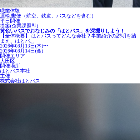
職業体験
運輸,郵便（航空、鉄道、バスなどを含む）
平日開催
提案(企業課題型)
黄色いバスでおなじみの「はとバス」を深掘りしよう！
【全体概要】 はとバスってどんな会社？事業紹介の説明を踏
まえ、はとバ...
2026年08月13日(木)〜
2026年08月14日(金)
開催エリア
大田区
開催場所
はとバス本社
主催
株式会社はとバス