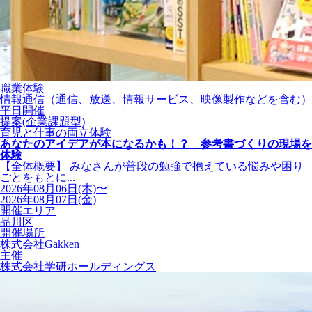
職業体験
情報通信（通信、放送、情報サービス、映像製作などを含む）
平日開催
提案(企業課題型)
育児と仕事の両立体験
あなたのアイデアが本になるかも！？ 参考書づくりの現場を
体験
【全体概要】 みなさんが普段の勉強で抱えている悩みや困り
ごとをもとに...
2026年08月06日(木)〜
2026年08月07日(金)
開催エリア
品川区
開催場所
株式会社Gakken
主催
株式会社学研ホールディングス