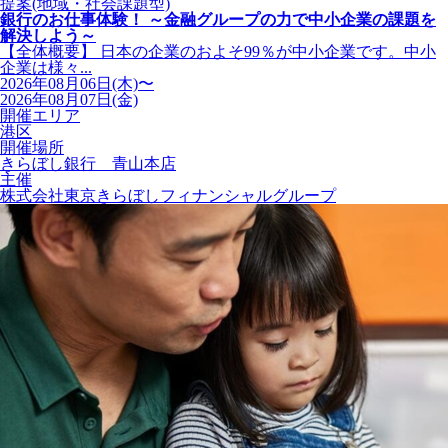
提案(地域・社会課題型)
銀行のお仕事体験！ ～金融グループの力で中小企業の課題を
解決しよう～
【全体概要】 日本の企業のおよそ99％が中小企業です。中小
企業は様々...
2026年08月06日(木)〜
2026年08月07日(金)
開催エリア
港区
開催場所
きらぼし銀行 青山本店
主催
株式会社東京きらぼしフィナンシャルグループ