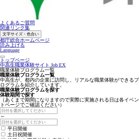
よくあるご質問
関連リンク集
文字サイズ・色合い
都庁総合ホームページ
読み上げる
Language
トップページ
中高生職業体験サイト Job EX
職業体験プログラム一覧
職業体験プログラム一覧
中高生が、都内の企業に訪問し、リアルな職業体験ができるプ
ログラムを紹介しています。
職業体験プログラムを探す
体験期間で探す
（あくまで期間になりますので実際に実施される日は各イベン
トページでご確認ください）
～
平日開催
土日祝開催