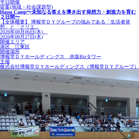
平日開催
提案(地域・社会課題型)
Hasso Camp〜未知なる答えを導き出す発想力・創造力を育む
２日間〜
【全体概要】 博報堂ＤＹグループの強みである「生活者発
想」と「クリエ...
2026年08月06日(木)、
2026年08月27日(木)
開催エリア
港区、江東区
開催場所
博報堂ＤＹホールディングス 赤坂Bizタワー
主催
株式会社博報堂ＤＹホールディングス（博報堂ＤＹグループ）