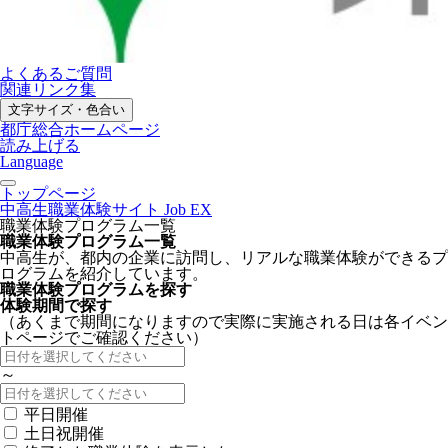
よくあるご質問
関連リンク集
文字サイズ・色合い
都庁総合ホームページ
読み上げる
Language
トップページ
中高生職業体験サイト Job EX
職業体験プログラム一覧
職業体験プログラム一覧
中高生が、都内の企業に訪問し、リアルな職業体験ができるプ
ログラムを紹介しています。
職業体験プログラムを探す
体験期間で探す
（あくまで期間になりますので実際に実施される日は各イベン
トページでご確認ください）
～
平日開催
土日祝開催