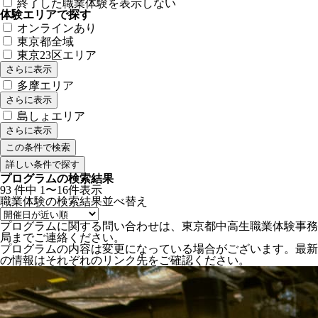
終了した職業体験を表示しない
体験エリアで探す
オンラインあり
東京都全域
東京23区エリア
さらに表示
多摩エリア
さらに表示
島しょエリア
さらに表示
詳しい条件で探す
プログラムの検索結果
93
件中
1〜16件表示
職業体験の検索結果
並べ替え
プログラムに関する問い合わせは、東京都中高生職業体験事務
局までご連絡ください。
プログラムの内容は変更になっている場合がございます。最新
の情報はそれぞれのリンク先をご確認ください。