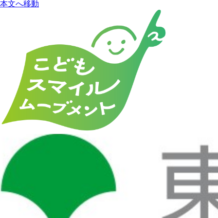
本文へ移動