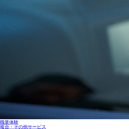
職業体験
複合・その他サービス