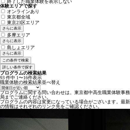
終了した職業体験を表示しない
体験エリアで探す
オンラインあり
東京都全域
東京23区エリア
さらに表示
多摩エリア
さらに表示
島しょエリア
さらに表示
詳しい条件で探す
プログラムの検索結果
93
件中
1〜16件表示
職業体験の検索結果
並べ替え
プログラムに関する問い合わせは、東京都中高生職業体験事務
局までご連絡ください。
プログラムの内容は変更になっている場合がございます。最新
の情報はそれぞれのリンク先をご確認ください。