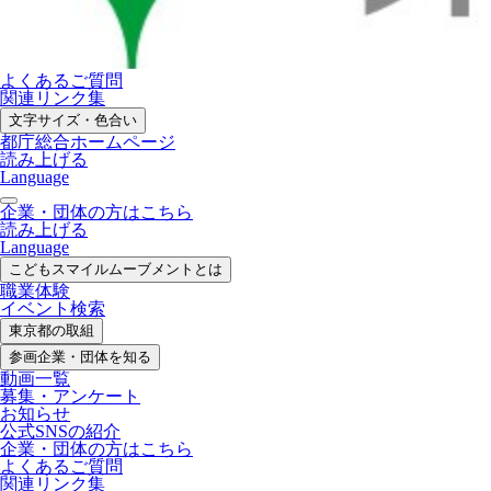
よくあるご質問
関連リンク集
文字サイズ・色合い
都庁総合ホームページ
読み上げる
Language
企業・団体の方はこちら
読み上げる
Language
こどもスマイル
ムーブメントとは
職業体験
イベント検索
東京都の取組
参画企業・
団体を知る
動画一覧
募集・
アンケート
お知らせ
公式SNS
の紹介
企業・団体の方
はこちら
よくあるご質問
関連リンク集