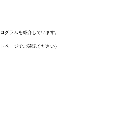
ログラムを紹介しています。
トページでご確認ください）