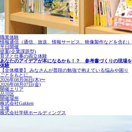
職業体験
情報通信（通信、放送、情報サービス、映像製作などを含む）
平日開催
提案(企業課題型)
育児と仕事の両立体験
あなたのアイデアが本になるかも！？ 参考書づくりの現場を
体験
【全体概要】 みなさんが普段の勉強で抱えている悩みや困り
ごとをもとに...
2026年08月06日(木)〜
2026年08月07日(金)
開催エリア
品川区
開催場所
株式会社Gakken
主催
株式会社学研ホールディングス