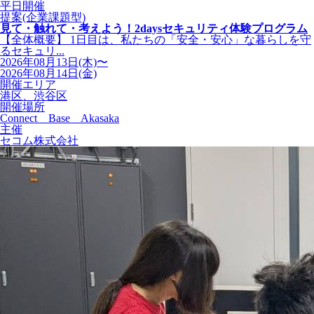
平日開催
提案(企業課題型)
見て・触れて・考えよう！2daysセキュリティ体験プログラム
【全体概要】 1日目は、私たちの「安全・安心」な暮らしを守
るセキュリ...
2026年08月13日(木)〜
2026年08月14日(金)
開催エリア
港区、渋谷区
開催場所
Connect Base Akasaka
主催
セコム株式会社