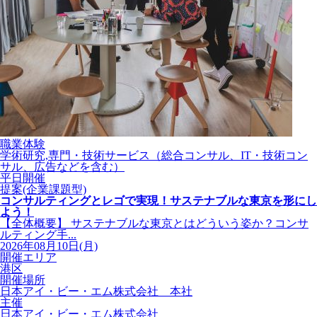
職業体験
学術研究,専門・技術サービス（総合コンサル、IT・技術コン
サル、広告などを含む）
平日開催
提案(企業課題型)
コンサルティングとレゴで実現！サステナブルな東京を形にし
よう！
【全体概要】 サステナブルな東京とはどういう姿か？コンサ
ルティング手...
2026年08月10日(月)
開催エリア
港区
開催場所
日本アイ・ビー・エム株式会社 本社
主催
日本アイ・ビー・エム株式会社