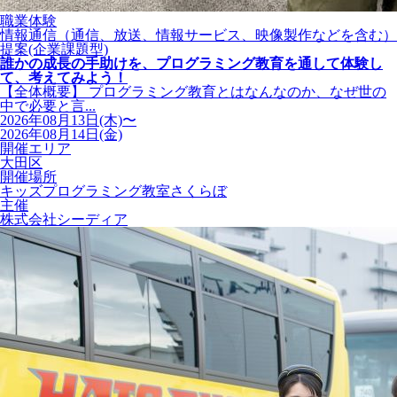
職業体験
情報通信（通信、放送、情報サービス、映像製作などを含む）
提案(企業課題型)
誰かの成長の手助けを、プログラミング教育を通して体験し
て、考えてみよう！
【全体概要】 プログラミング教育とはなんなのか、なぜ世の
中で必要と言...
2026年08月13日(木)〜
2026年08月14日(金)
開催エリア
大田区
開催場所
キッズプログラミング教室さくらぼ
主催
株式会社シーディア