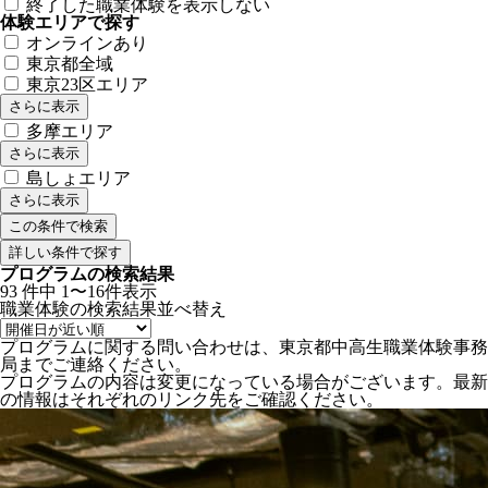
終了した職業体験を表示しない
体験エリアで探す
オンラインあり
東京都全域
東京23区エリア
さらに表示
多摩エリア
さらに表示
島しょエリア
さらに表示
詳しい条件で探す
プログラムの検索結果
93
件中
1〜16件表示
職業体験の検索結果
並べ替え
プログラムに関する問い合わせは、東京都中高生職業体験事務
局までご連絡ください。
プログラムの内容は変更になっている場合がございます。最新
の情報はそれぞれのリンク先をご確認ください。