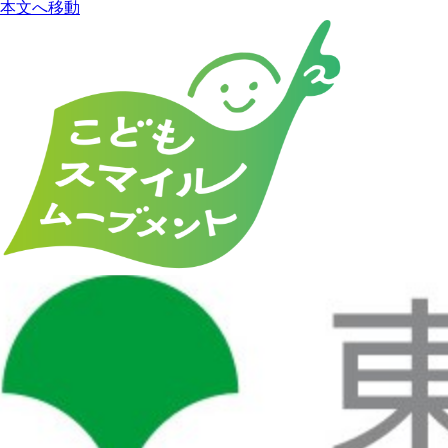
本文へ移動