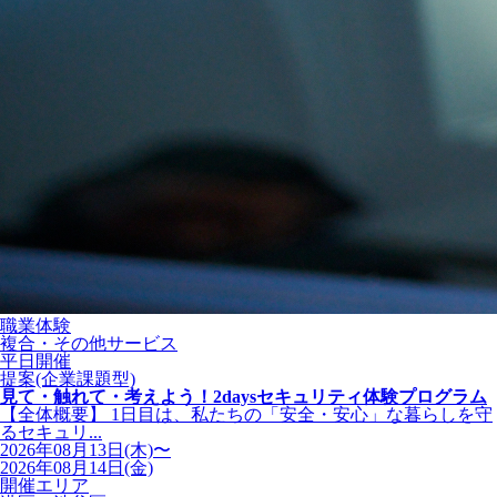
職業体験
複合・その他サービス
平日開催
提案(企業課題型)
見て・触れて・考えよう！2daysセキュリティ体験プログラム
【全体概要】 1日目は、私たちの「安全・安心」な暮らしを守
るセキュリ...
2026年08月13日(木)〜
2026年08月14日(金)
開催エリア