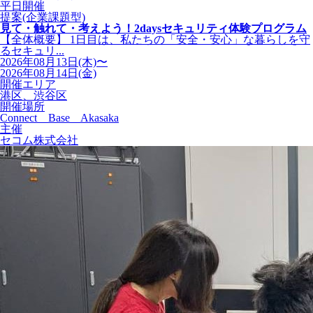
平日開催
提案(企業課題型)
見て・触れて・考えよう！2daysセキュリティ体験プログラム
【全体概要】 1日目は、私たちの「安全・安心」な暮らしを守
るセキュリ...
2026年08月13日(木)〜
2026年08月14日(金)
開催エリア
港区、渋谷区
開催場所
Connect Base Akasaka
主催
セコム株式会社