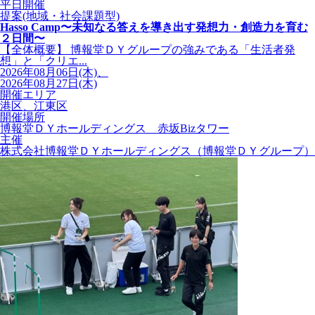
平日開催
提案(地域・社会課題型)
Hasso Camp〜未知なる答えを導き出す発想力・創造力を育む
２日間〜
【全体概要】 博報堂ＤＹグループの強みである「生活者発
想」と「クリエ...
2026年08月06日(木)、
2026年08月27日(木)
開催エリア
港区、江東区
開催場所
博報堂ＤＹホールディングス 赤坂Bizタワー
主催
株式会社博報堂ＤＹホールディングス（博報堂ＤＹグループ）