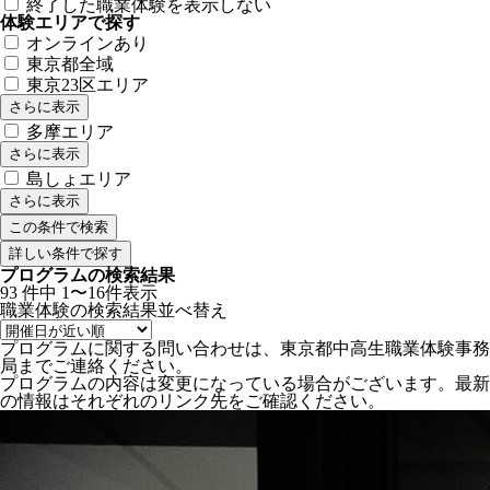
終了した職業体験を表示しない
体験エリアで探す
オンラインあり
東京都全域
東京23区エリア
さらに表示
多摩エリア
さらに表示
島しょエリア
さらに表示
詳しい条件で探す
プログラムの検索結果
93
件中
1〜16件表示
職業体験の検索結果
並べ替え
プログラムに関する問い合わせは、東京都中高生職業体験事務
局までご連絡ください。
プログラムの内容は変更になっている場合がございます。最新
の情報はそれぞれのリンク先をご確認ください。