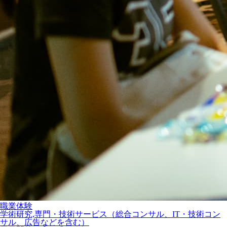
職業体験
学術研究,専門・技術サービス（総合コンサル、IT・技術コン
サル、広告などを含む）