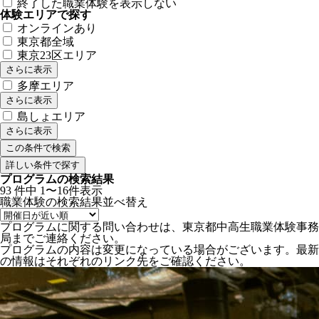
終了した職業体験を表示しない
体験エリアで探す
オンラインあり
東京都全域
東京23区エリア
さらに表示
多摩エリア
さらに表示
島しょエリア
さらに表示
詳しい条件で探す
プログラムの検索結果
93
件中
1〜16件表示
職業体験の検索結果
並べ替え
プログラムに関する問い合わせは、東京都中高生職業体験事務
局までご連絡ください。
プログラムの内容は変更になっている場合がございます。最新
の情報はそれぞれのリンク先をご確認ください。