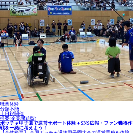
職業体験
分類不能
土日祝開催
提案(企業課題型)
ボッチャ甲子園で運営サポート体験＋SNS広報・ファン獲得作
戦を一緒に考えよう！
【全体概要】 全国ボッチャ選抜甲子園大会の運営業務を体験