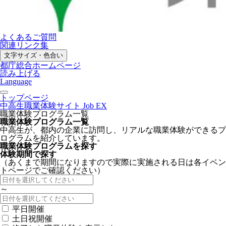
よくあるご質問
関連リンク集
文字サイズ・色合い
都庁総合ホームページ
読み上げる
Language
トップページ
中高生職業体験サイト Job EX
職業体験プログラム一覧
職業体験プログラム一覧
中高生が、都内の企業に訪問し、リアルな職業体験ができるプ
ログラムを紹介しています。
職業体験プログラムを探す
体験期間で探す
（あくまで期間になりますので実際に実施される日は各イベン
トページでご確認ください）
～
平日開催
土日祝開催