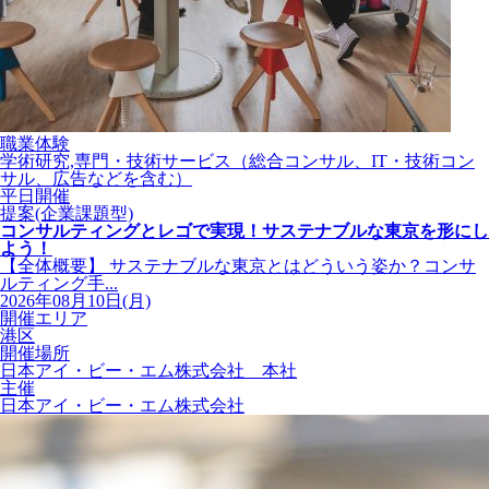
職業体験
学術研究,専門・技術サービス（総合コンサル、IT・技術コン
サル、広告などを含む）
平日開催
提案(企業課題型)
コンサルティングとレゴで実現！サステナブルな東京を形にし
よう！
【全体概要】 サステナブルな東京とはどういう姿か？コンサ
ルティング手...
2026年08月10日(月)
開催エリア
港区
開催場所
日本アイ・ビー・エム株式会社 本社
主催
日本アイ・ビー・エム株式会社