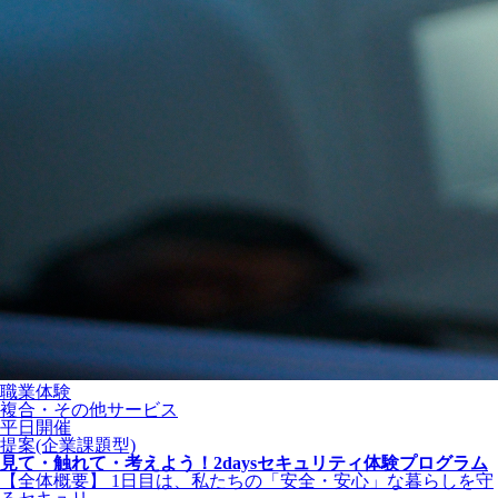
職業体験
複合・その他サービス
平日開催
提案(企業課題型)
見て・触れて・考えよう！2daysセキュリティ体験プログラム
【全体概要】 1日目は、私たちの「安全・安心」な暮らしを守