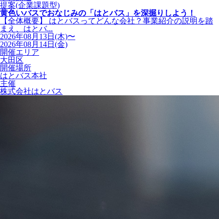
提案(企業課題型)
黄色いバスでおなじみの「はとバス」を深掘りしよう！
【全体概要】 はとバスってどんな会社？事業紹介の説明を踏
まえ、はとバ...
2026年08月13日(木)〜
2026年08月14日(金)
開催エリア
大田区
開催場所
はとバス本社
主催
株式会社はとバス