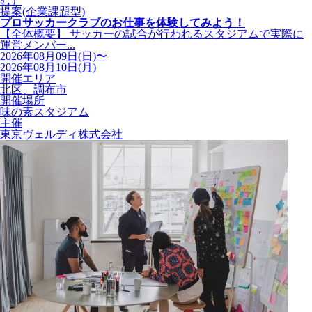
む）
提案(企業課題型)
プロサッカークラブのお仕事を体験してみよう！
【全体概要】 サッカーの試合が行われるスタジアムで実際に
運営メンバー...
2026年08月09日(日)〜
2026年08月10日(月)
開催エリア
北区、調布市
開催場所
味の素スタジアム
主催
東京ヴェルディ株式会社